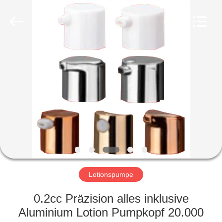
Co.,
Ltd.
All
Rights
Reserved.
Developed
by
ECER
HEIM
PRODUKTE
VIDEOS
VR-
SHOW
Lotionspumpe
ÜBER
0.2cc Präzision alles inklusive
UNS
Aluminium Lotion Pumpkopf 20.000