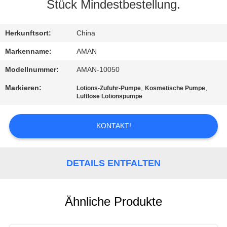
Stück Mindestbestellung.
WERKSBESICHTIGUNG
Herkunftsort:
China
QUALITÄTSKONTROLLE
Markenname:
AMAN
Modellnummer:
AMAN-10050
KONTAKT
Markieren:
,
,
Lotions-Zufuhr-Pumpe
Kosmetische Pumpe
MIT
Luftlose Lotionspumpe
UNS
KONTAKT!
NACHRICHT
DETAILS ENTFALTEN
FÄLLE
Ähnliche Produkte
ANGEBOT