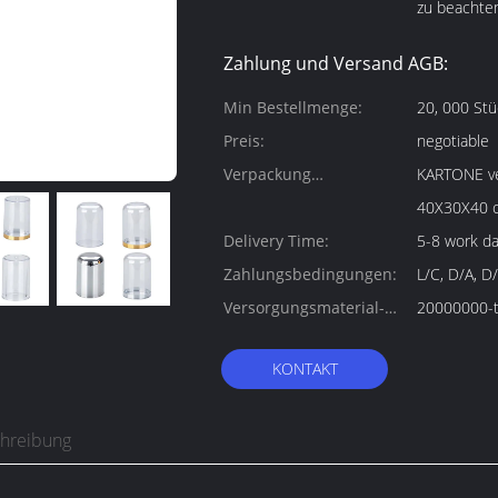
zu beachte
Zahlung und Versand AGB:
Min Bestellmenge:
20, 000 Stü
Preis:
negotiable
Verpackung
KARTONE verpa
Informationen:
40X30X40 
Delivery Time:
5-8 work d
Zahlungsbedingungen:
L/C, D/A, D
Versorgungsmaterial-
20000000-t
Fähigkeit:
KONTAKT
chreibung