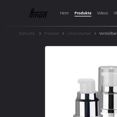
Heim
Produkte
Videos
V
Startseite
Produkte
Lotionspumpe
Verstellba