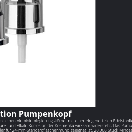
tion Pumpenkopf
 einen Aluminiumlegierungskörper mit einer eingebetteten Edelstahlfed
äure- und Alkali -Korrosion der Kosmetika wirksam widersteht. Das Pum
 der für 24-mm-Standardflaschenmund geeignet ist, 20.000 Stück Mindes