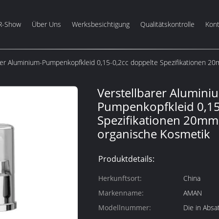
R-Show
Über Uns
Werksbesichtigung
Qualitätskontrolle
Kont
rer Aluminium-Pumpenkopfkleid 0,15-0,2cc doppelte Spezifikationen 2
Verstellbarer Alumini
Pumpenkopfkleid 0,15
Spezifikationen 20mm
organische Kosmetik
Produktdetails:
Herkunftsort:
China
Markenname:
AMAN
Modellnummer:
Die in Abs