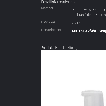
Detailinformationen
Material:
Aluminiumlegierte Pump
Edelstahlfeder + PP-Dic
Neck size:
20/410
Hervorheben:
Lotions-Zufuhr-Pum
Produkt-Beschreibung