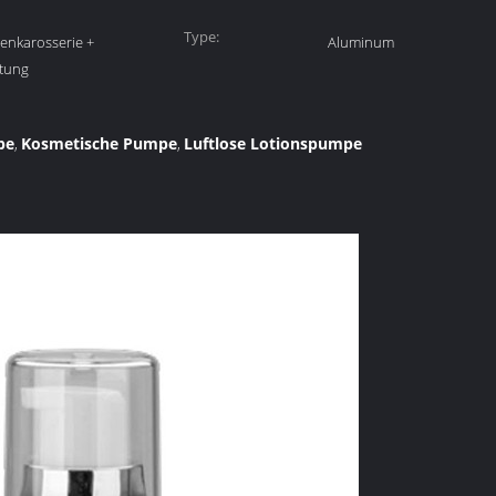
Type:
enkarosserie +
Aluminum
htung
pe
Kosmetische Pumpe
Luftlose Lotionspumpe
,
,