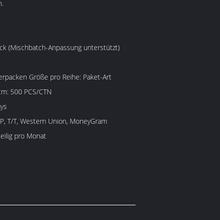
n.
ck (Mischbatch-Anpassung unterstützt)
cken Größe pro Reihe: Paket-Art
cm: 500 PCS/CTN
ays
/P, T/T, Western Union, MoneyGram
eilig pro Monat