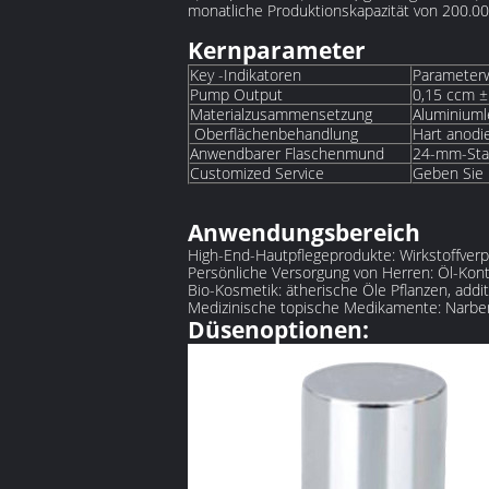
monatliche Produktionskapazität von 200.000
Kernparameter
‌Key -Indikatoren‌
‌Parameter
‌Pump Output‌
0,15 ccm ±
Materialzusammensetzung
Aluminiuml
‌ Oberflächenbehandlung
Hart anodi
Anwendbarer Flaschenmund
24-mm-Sta
Customized Service
Geben Sie 
Anwendungsbereich
High-End-Hautpflegeprodukte: Wirkstoffverp
Persönliche Versorgung von Herren: Öl-Kontr
Bio-Kosmetik: ätherische Öle Pflanzen, addit
Medizinische topische Medikamente: Narbe
Düsenoptionen: