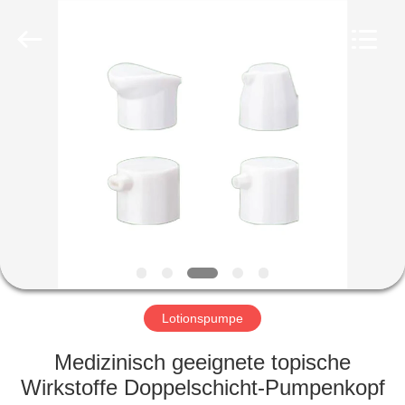
Co.,
Ltd.
All
Rights
Reserved.
Developed
by
ECER
HEIM
PRODUKTE
VIDEOS
VR-
SHOW
Lotionspumpe
ÜBER
Medizinisch geeignete topische
UNS
Wirkstoffe Doppelschicht-Pumpenkopf