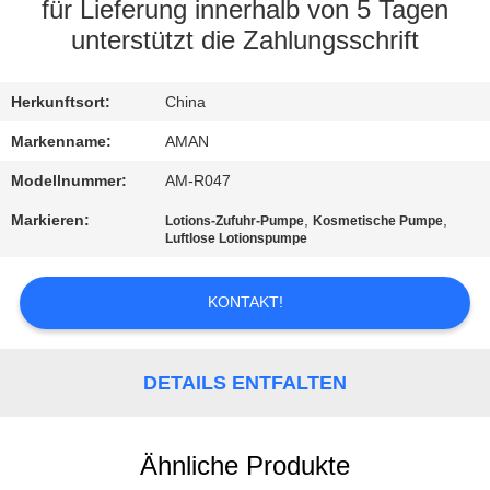
für Lieferung innerhalb von 5 Tagen
WERKSBESICHTIGUNG
unterstützt die Zahlungsschrift
QUALITÄTSKONTROLLE
Herkunftsort:
China
Markenname:
AMAN
KONTAKT
Modellnummer:
AM-R047
MIT
Markieren:
,
,
Lotions-Zufuhr-Pumpe
Kosmetische Pumpe
Luftlose Lotionspumpe
UNS
KONTAKT!
NACHRICHT
FÄLLE
DETAILS ENTFALTEN
ANGEBOT
Ähnliche Produkte