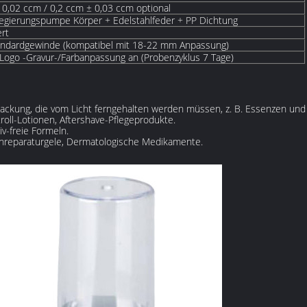
 0,02 ccm / 0,2 ccm ± 0,03 ccm optional
egierungspumpe Körper + Edelstahlfeder + PP Dichtung
ert
ndardgewinde (kompatibel mit 18-22 mm Anpassung)
Logo -Gravur-/Farbanpassung an (Probenzyklus 7 Tage)
ackung, die vom Licht ferngehalten werden müssen, z. B. Essenzen und 
oll-Lotionen, Aftershave-Pflegeprodukte.
iv-freie Formeln.
nreparaturgele, Dermatologische Medikamente.