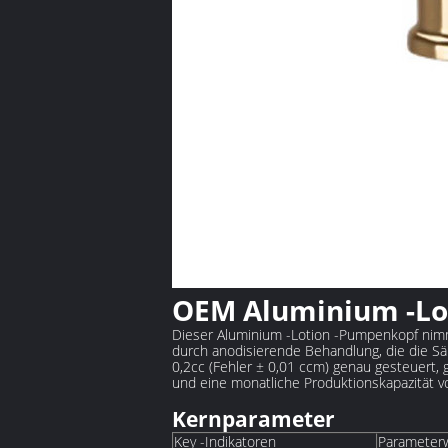
OEM Aluminium -Lo
Dieser Aluminium -Lotion -Pumpenkopf nimmt
durch anodisierende Behandlung, die die S
0,2cc (Fehler ± 0,01 ccm) genau gesteuert,
und eine monatliche Produktionskapazität vo
Kernparameter
‌Key -Indikatoren‌
‌Parameter