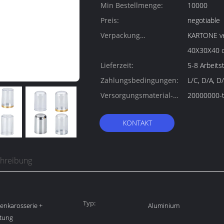
Min Bestellmenge:
10000
Preis:
negotiable
Verpackung
KARTONE verpa
Informationen:
40X30X40 
Lieferzeit:
5-8 Arbeits
Zahlungsbedingungen:
L/C, D/A, D
Versorgungsmaterial-
20000000-t
Fähigkeit:
KONTAKT
chreibung
Typ:
enkarosserie +
Aluminium
htung