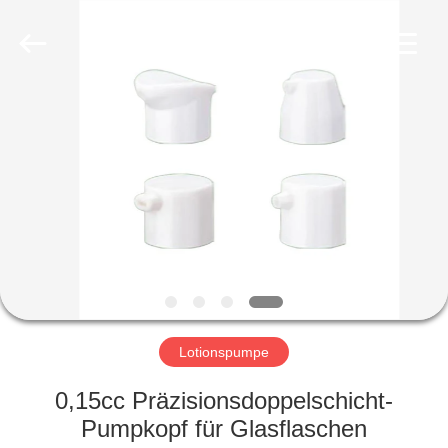
Ltd.
All
Rights
Reserved.
Developed
by
ECER
HEIM
PRODUKTE
VIDEOS
VR-
SHOW
Lotionspumpe
ÜBER
0,15cc Präzisionsdoppelschicht-
UNS
Pumpkopf für Glasflaschen