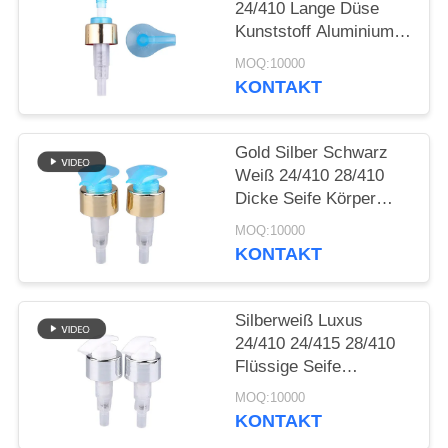
ANFORDERN
24/410 Lange Düse
Kunststoff Aluminium
Creme Lotion Pumpe
SITEMAP
MOQ:10000
KONTAKT
PRIVACY
Gold Silber Schwarz
POLICY
Weiß 24/410 28/410
Dicke Seife Körper
Lotion Dispenser
MOQ:10000
Kunststoff Aluminium
KONTAKT
Creme Lotion Pumpe
Für Flaschen
Silberweiß Luxus
24/410 24/415 28/410
Flüssige Seife
Kunststoff Aluminium
MOQ:10000
Creme Lotion Pumpe
KONTAKT
Für Flaschen