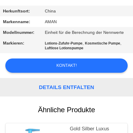
WERKSBESICHTIGUNG
Herkunftsort:
China
Markenname:
AMAN
QUALITÄTSKONTROLLE
Modellnummer:
Einheit für die Berechnung der Nennwerte
Markieren:
,
,
Lotions-Zufuhr-Pumpe
Kosmetische Pumpe
KONTAKT
Luftlose Lotionspumpe
MIT
KONTAKT!
UNS
NACHRICHT
DETAILS ENTFALTEN
FÄLLE
Ähnliche Produkte
ANGEBOT
Gold Silber Luxus