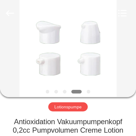
Ltd.
All
Rights
Reserved.
Developed
by
ECER
HEIM
PRODUKTE
VIDEOS
VR-
SHOW
Lotionspumpe
ÜBER
Antioxidation Vakuumpumpenkopf
UNS
0,2cc Pumpvolumen Creme Lotion