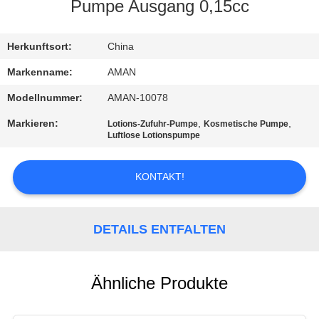
Pumpe Ausgang 0,15cc
WERKSBESICHTIGUNG
Herkunftsort:
China
QUALITÄTSKONTROLLE
Markenname:
AMAN
Modellnummer:
AMAN-10078
KONTAKT
Markieren:
,
,
Lotions-Zufuhr-Pumpe
Kosmetische Pumpe
MIT
Luftlose Lotionspumpe
UNS
KONTAKT!
NACHRICHT
DETAILS ENTFALTEN
FÄLLE
Ähnliche Produkte
ANGEBOT