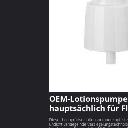
OEM-Lotionspumpe
hauptsächlich für 
Dieser hochpräzise Lotionspumpenkopf ist s
undicht versiegelnde Versiegelungstechnolo