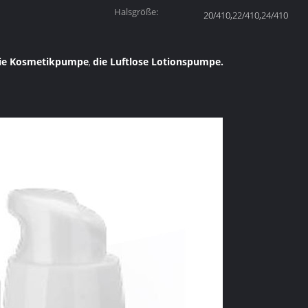
Halsgröße:
20/410,22/410,24/410
ie Kosmetikpumpe
die Luftlose Lotionspumpe.
,