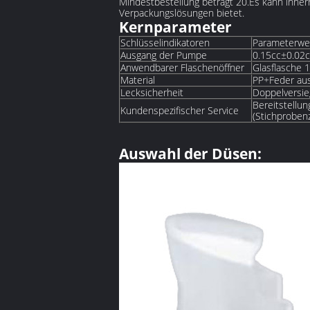
Mindestbestellung beträgt 20.Es kann inne
Verpackungslösungen bietet.
Kernparameter
Schlüsselindikatoren
Parameterwe
Ausgang der Pumpe
0.15cc±0.02c
Anwendbarer Flaschenöffner
Glasflasche
Material
PP+Feder aus
Lecksicherheit
Doppelversie
Bereitstellu
Kundenspezifischer Service
(Stichprobenz
Auswahl der Düsen: