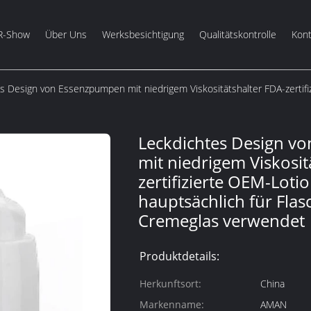
R-Show
Über Uns
Werksbesichtigung
Qualitätskontrolle
Kont
s Design von Essenzpumpen mit niedrigem Viskositätshalter FDA-zertif
Leckdichtes Design v
mit niedrigem Viskosit
zertifizierte OEM-Lot
hauptsächlich für Fla
Cremeglas verwendet
Produktdetails:
Herkunftsort:
China
Markenname:
AMAN