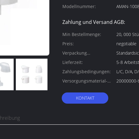
Modellnummer:
AMAN-100
Zahlung und Versand AGB:
Min Bestellmenge:
20, 000 Stü
Preis:
negotiable
Verpackung
Standardsic
Informationen:
Lieferzeit:
5-8 Arbeits
Zahlungsbedingungen:
L/C, D/A, D
Versorgungsmaterial-
20000000-t
Fähigkeit:
KONTAKT
chreibung