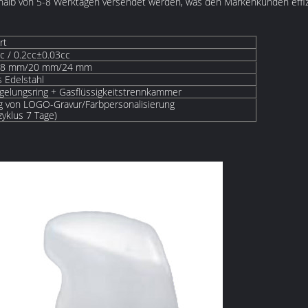
rhalb von 5-8 Werktagen versendet werden, was den Markenkunden effiz
rt
c / 0.2cc±0.03cc
 18 mm/20 mm/24 mm
 Edelstahl
gelungsring + Gasflüssigkeitstrennkammer
ng von LOGO-Gravur/Farbpersonalisierung
yklus 7 Tage)