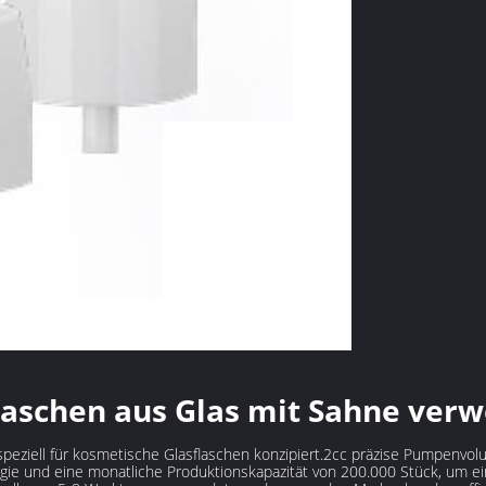
Flaschen aus Glas mit Sahne ver
peziell für kosmetische Glasflaschen konzipiert.2cc präzise Pumpenvo
gie und eine monatliche Produktionskapazität von 200.000 Stück, um ei