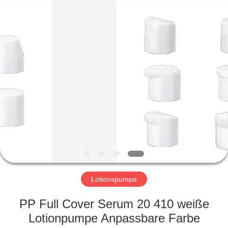
Ltd.
All
Rights
Reserved.
Developed
by
ECER
HEIM
PRODUKTE
VIDEOS
VR-
SHOW
Lotionspumpe
ÜBER
PP Full Cover Serum 20 410 weiße
UNS
Lotionpumpe Anpassbare Farbe