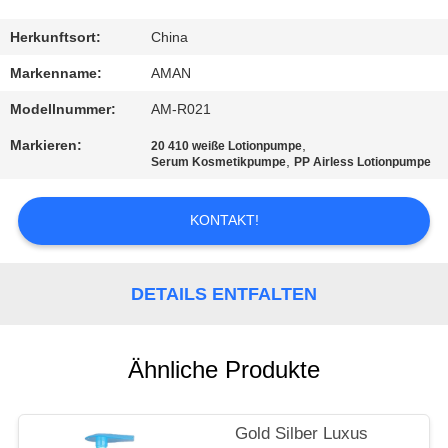
WERKSBESICHTIGUNG
Herkunftsort:
China
Markenname:
AMAN
QUALITÄTSKONTROLLE
Modellnummer:
AM-R021
Markieren:
,
20 410 weiße Lotionpumpe
KONTAKT
,
Serum Kosmetikpumpe
PP Airless Lotionpumpe
MIT
KONTAKT!
UNS
NACHRICHT
DETAILS ENTFALTEN
FÄLLE
Ähnliche Produkte
ANGEBOT
Gold Silber Luxus