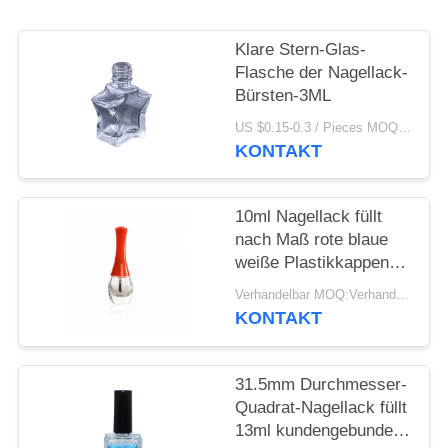
ANFORDERN
Klare Stern-Glas-
SITEMAP
Flasche der Nagellack-
Bürsten-3ML
PRIVACY
US $0.15-0.3 / Pieces MOQ:1000
KONTAKT
POLICY
10ml Nagellack füllt
nach Maß rote blaue
weiße Plastikkappen
mit Bürste ab
Verhandelbar MOQ:Verhandelbar
KONTAKT
31.5mm Durchmesser-
Quadrat-Nagellack füllt
13ml kundengebundene