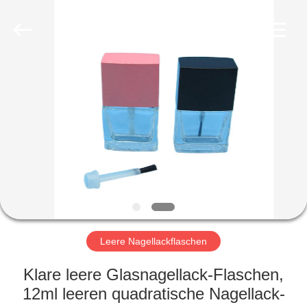
Ltd.
All
Rights
Reserved.
Developed
by
ECER
HEIM
PRODUKTE
VIDEOS
VR-
SHOW
Leere Nagellackflaschen
ÜBER
Klare leere Glasnagellack-Flaschen,
UNS
12ml leeren quadratische Nagellack-