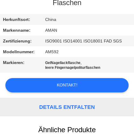
Flaschen
WERKSBESICHTIGUNG
Herkunftsort:
China
QUALITÄTSKONTROLLE
Markenname:
AMAN
Zertifizierung:
ISO9001 ISO14001 ISO18001 FAD SGS
KONTAKT
Modellnummer:
AM592
MIT
Markieren:
,
GelNagellackflasche
UNS
leere Fingernagelpoliturflaschen
KONTAKT!
NACHRICHT
FÄLLE
DETAILS ENTFALTEN
ANGEBOT
Ähnliche Produkte