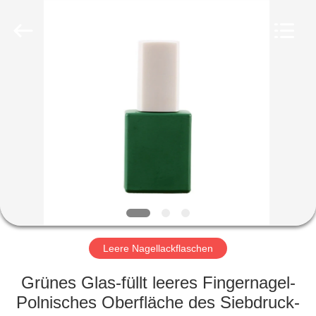
Co.,
Ltd.
All
Rights
Reserved.
Developed
by
ECER
HEIM
PRODUKTE
VIDEOS
VR-
SHOW
Leere Nagellackflaschen
ÜBER
Grünes Glas-füllt leeres Fingernagel-
UNS
Polnisches Oberfläche des Siebdruck-