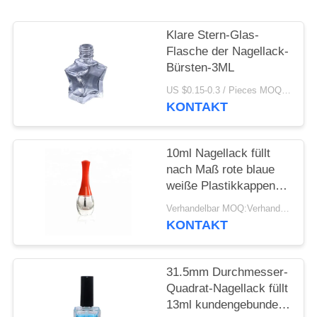
ANFORDERN
Klare Stern-Glas-
SITEMAP
Flasche der Nagellack-
Bürsten-3ML
PRIVACY
US $0.15-0.3 / Pieces MOQ:1000
KONTAKT
POLICY
10ml Nagellack füllt
nach Maß rote blaue
weiße Plastikkappen
mit Bürste ab
Verhandelbar MOQ:Verhandelbar
KONTAKT
31.5mm Durchmesser-
Quadrat-Nagellack füllt
13ml kundengebundene