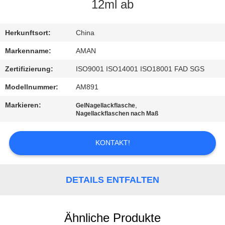
12ml ab
WERKSBESICHTIGUNG
Herkunftsort:
China
QUALITÄTSKONTROLLE
Markenname:
AMAN
Zertifizierung:
ISO9001 ISO14001 ISO18001 FAD SGS
KONTAKT
Modellnummer:
AM891
MIT
Markieren:
,
GelNagellackflasche
UNS
Nagellackflaschen nach Maß
KONTAKT!
NACHRICHT
FÄLLE
DETAILS ENTFALTEN
ANGEBOT
Ähnliche Produkte