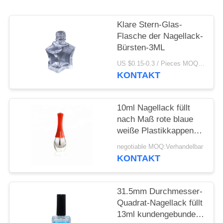
ANFORDERN
Klare Stern-Glas-
SITEMAP
Flasche der Nagellack-
Bürsten-3ML
PRIVACY
US $0.15-0.3 / Pieces MOQ:1000
KONTAKT
POLICY
10ml Nagellack füllt
nach Maß rote blaue
weiße Plastikkappen
mit Bürste ab
negotiable MOQ:Verhandelbar
KONTAKT
31.5mm Durchmesser-
Quadrat-Nagellack füllt
13ml kundengebundene