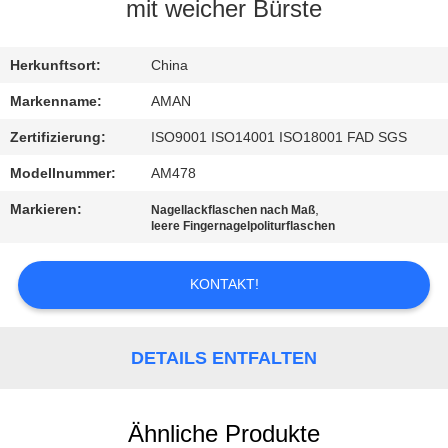
mit weicher Bürste
WERKSBESICHTIGUNG
Herkunftsort:
China
QUALITÄTSKONTROLLE
Markenname:
AMAN
Zertifizierung:
ISO9001 ISO14001 ISO18001 FAD SGS
KONTAKT
Modellnummer:
AM478
MIT
Markieren:
,
Nagellackflaschen nach Maß
UNS
leere Fingernagelpoliturflaschen
KONTAKT!
NACHRICHT
FÄLLE
DETAILS ENTFALTEN
ANGEBOT
Ähnliche Produkte