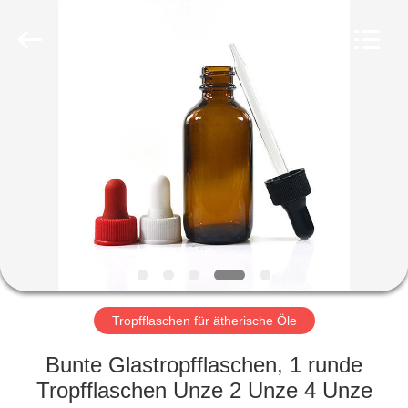
Ltd.
All
Rights
Reserved.
Developed
by
ECER
HEIM
PRODUKTE
VIDEOS
VR-
SHOW
Tropfflaschen für ätherische Öle
ÜBER
Bunte Glastropfflaschen, 1 runde
UNS
Tropfflaschen Unze 2 Unze 4 Unze