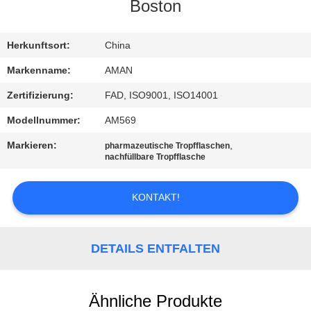
Boston
WERKSBESICHTIGUNG
Herkunftsort:
China
QUALITÄTSKONTROLLE
Markenname:
AMAN
Zertifizierung:
FAD, ISO9001, ISO14001
KONTAKT
Modellnummer:
AM569
MIT
Markieren:
,
pharmazeutische Tropfflaschen
UNS
nachfüllbare Tropfflasche
KONTAKT!
NACHRICHT
FÄLLE
DETAILS ENTFALTEN
ANGEBOT
Ähnliche Produkte