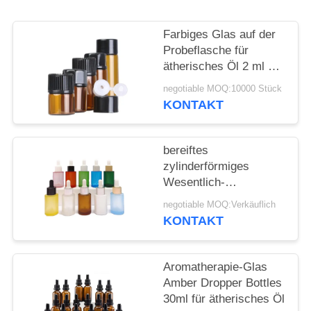
ANFORDERN
Farbiges Glas auf der
SITEMAP
Probeflasche für
ätherisches Öl 2 ml 3
ml 5 ml
PRIVACY
negotiable MOQ:10000 Stück
KONTAKT
POLICY
bereiftes
zylinderförmiges
Wesentlich-
kosmetisches flaches
negotiable MOQ:Verkäuflich
Schulter-
KONTAKT
Glasätherisches Öl der
Tropfflasche-30ml
Aromatherapie-Glas
Amber Dropper Bottles
30ml für ätherisches Öl