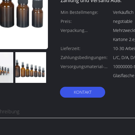
Zahlung und Versand AGB:
Min Bestellmenge:
Verkäuflich
Preis:
negotiable
Verpackung
Mehrzweckta
Informationen:
Kartone 2.e
Lieferzeit:
10-30 Arbei
Zahlungsbedingungen:
L/C, D/A, D
Versorgungsmaterial-
10000000-t
Fähigkeit:
Glasflasche
KONTAKT
chreibung