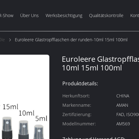
R-Show
Über Uns
Werksbesichtigung
Qualitätskontrolle
Kont
Öle
Euroleere Glastropfflaschen der runden-10ml 15ml 100ml
Euroleere Glastropffl
10ml 15ml 100ml
Produktdetails:
Herkunftsort:
CHINA
Markenname:
AMAN
Zertifizierung:
FAD, ISO90
Modellnummer:
AM569