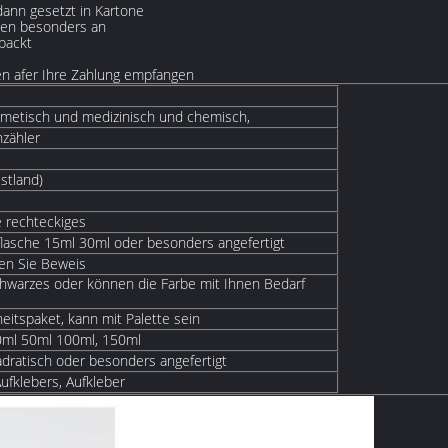
ann gesetzt in Kartone
schen besonders an
rpackt
en afer Ihre Zahlung empfangen
osmetisch und medizinisch und chemisch,
zähler
stland)
e rechteckiges
flasche 15ml 30ml oder besonders angefertigt
len Sie Beweis
hwarzes oder können die Farbe mit Ihnen Bedarf
heitspaket, kann mit Palette sein
0ml 50ml 100ml, 150ml
adratisch oder besonders angefertigt
ufklebers, Aufkleber