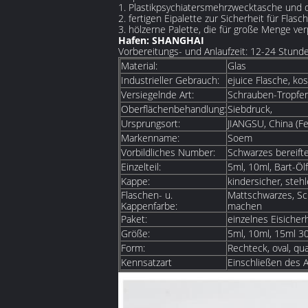
1. Plastikpsychiatersmehrzwecktasche und d
2. fertigen Eipalette zur Sicherheit für Fla
3. hölzerne Palette, die für große Menge ve
Hafen: SHANGHAI
Vorbereitungs- und Anlaufzeit: 12-24 Stund
Material:
Glas
Industrieller Gebrauch:
ejuice Flasche, k
Versiegelnde Art:
Schrauben-Tropfen
Oberflächenbehandlung:
Siebdruck,
Ursprungsort:
JIANGSU, China (Fe
Markenname:
Soem
Vorbildliches Number:
Schwarzes bereift
Einzelteil:
5ml, 10ml, Bart-Öl
Kappe:
kindersicher, steh
Flaschen- u.
Mattschwarzes, Sc
Kappenfarbe:
machen
Paket:
einzelnes Eisicher
Größe:
5ml, 10ml, 15ml 3
Form:
Rechteck, oval, qu
Kennsatzart
Einschließen des A