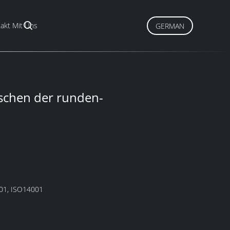
akt Mit Uns
GERMAN
aschen der runden-
01, ISO14001