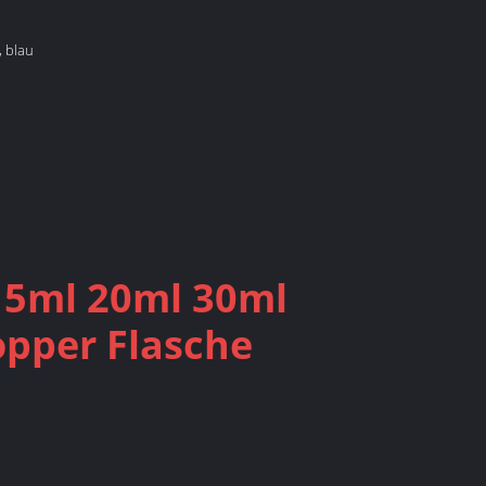
, blau
15ml 20ml 30ml
pper Flasche