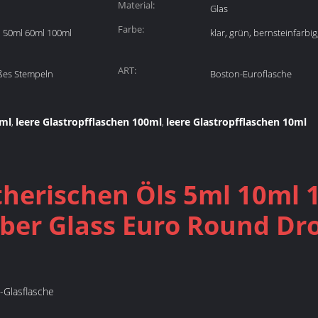
Material:
Glas
Farbe:
l 50ml 60ml 100ml
klar, grün, bernsteinfarbig
ART:
ßes Stempeln
Boston-Euroflasche
5ml
leere Glastropfflaschen 100ml
leere Glastropfflaschen 10ml
,
,
therischen Öls 5ml 10ml 
er Glass Euro Round Dro
-Glasflasche