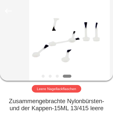
Ltd.
All
Rights
Reserved.
Developed
by
ECER
HEIM
PRODUKTE
VIDEOS
VR-
SHOW
Leere Nagellackflaschen
ÜBER
Zusammengebrachte Nylonbürsten-
UNS
und der Kappen-15ML 13/415 leere