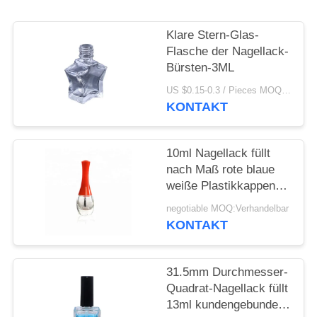
ANFORDERN
Klare Stern-Glas-
SITEMAP
Flasche der Nagellack-
Bürsten-3ML
PRIVACY
US $0.15-0.3 / Pieces MOQ:1000
KONTAKT
POLICY
10ml Nagellack füllt
nach Maß rote blaue
weiße Plastikkappen
mit Bürste ab
negotiable MOQ:Verhandelbar
KONTAKT
31.5mm Durchmesser-
Quadrat-Nagellack füllt
13ml kundengebundene