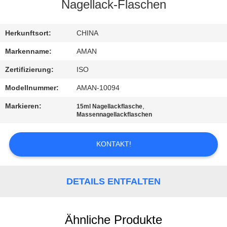
Nagellack-Flaschen
WERKSBESICHTIGUNG
Herkunftsort:
CHINA
QUALITÄTSKONTROLLE
Markenname:
AMAN
Zertifizierung:
ISO
KONTAKT
Modellnummer:
AMAN-10094
MIT
Markieren:
,
15ml Nagellackflasche
UNS
Massennagellackflaschen
KONTAKT!
NACHRICHT
FÄLLE
DETAILS ENTFALTEN
ANGEBOT
Ähnliche Produkte