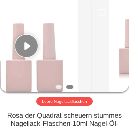
Ltd.
All
Rights
Reserved.
Developed
by
ECER
HEIM
PRODUKTE
VIDEOS
VR-
SHOW
Leere Nagellackflaschen
ÜBER
Rosa der Quadrat-scheuern stummes
UNS
Nagellack-Flaschen-10ml Nagel-Öl-