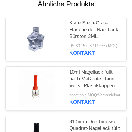
ANFORDERN
Ähnliche Produkte
SITEMAP
Klare Stern-Glas-
Flasche der Nagellack-
PRIVACY
Bürsten-3ML
POLICY
US $0.15-0.3 / Pieces MOQ:1000
KONTAKT
10ml Nagellack füllt
nach Maß rote blaue
weiße Plastikkappen
mit Bürste ab
negotiable MOQ:Verhandelbar
KONTAKT
31.5mm Durchmesser-
Quadrat-Nagellack füllt