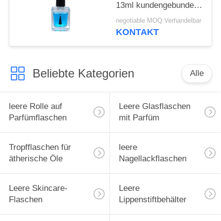
13ml kundengebundene
Farbe ab
negotiable MOQ:Verhandelbar
KONTAKT
Beliebte Kategorien
Alle
leere Rolle auf
Leere Glasflaschen
Parfümflaschen
mit Parfüm
Tropfflaschen für
leere
ätherische Öle
Nagellackflaschen
Leere Skincare-
Leere
Flaschen
Lippenstiftbehälter