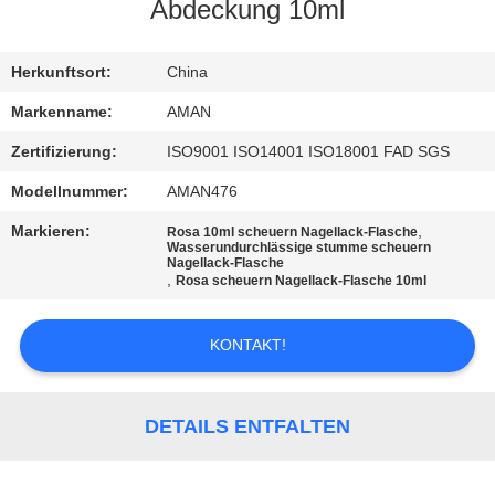
Abdeckung 10ml
WERKSBESICHTIGUNG
Herkunftsort:
China
QUALITÄTSKONTROLLE
Markenname:
AMAN
Zertifizierung:
ISO9001 ISO14001 ISO18001 FAD SGS
KONTAKT
Modellnummer:
AMAN476
MIT
Markieren:
,
Rosa 10ml scheuern Nagellack-Flasche
UNS
Wasserundurchlässige stumme scheuern
Nagellack-Flasche
,
Rosa scheuern Nagellack-Flasche 10ml
NACHRICHT
KONTAKT!
FÄLLE
DETAILS ENTFALTEN
ANGEBOT