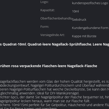
Logo:
kundenspezifisches Logo
Kapazität:
10ml
Oberflächenbehandlung:
Siebdruck
Form:
Kundengebundene Form
Versiegelnde Art:
Kappe mit Bürste
es Quadrat-10ml
Quadrat-leere Nagellack-Sprühflasche
Leere Nag
,
,
rühen rosa verpackende Flaschen-leere Nagellack-Flasche
gellackflaschen werden vom Glas der hohen Qualität hergestellt, es ist
bdeckungsentwurf, Nagelgel-Politurdurchsickern und Überlauf während z
eeren Nagelgel-Politurflaschen hat weiche Deckelbürste, Sie kann den Na
 gleichmäßig anwenden. Ideal für DIY-Manikürenägel.
richter 6pcs, der damit Sie Nagelgelpolitur der Flasche bequemer ist, h
agelgelpolitur lecken heraus, wann man sie zur Flasche füllt.
chens 10ml/15ml perfekt für Sie Gelpolitur, Häutchenöl und andere Flü
mit Sie für Reise tragen und speichern.