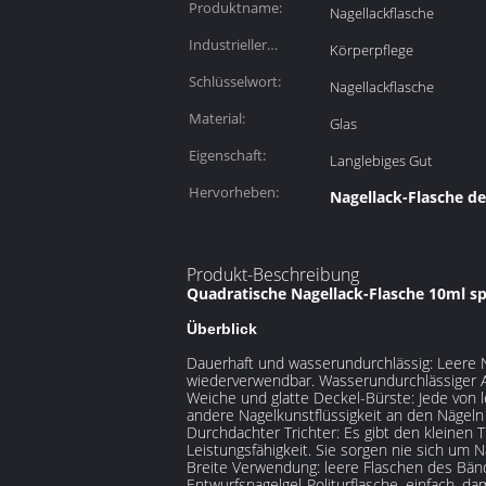
Produktname:
Nagellackflasche
Industrieller
Körperpflege
Gebrauch:
Schlüsselwort:
Nagellackflasche
Material:
Glas
Eigenschaft:
Langlebiges Gut
Hervorheben:
Nagellack-Flasche d
Produkt-Beschreibung
Quadratische Nagellack-Flasche 10ml sp
Überblick
Dauerhaft und wasserundurchlässig: Leere Na
wiederverwendbar. Wasserundurchlässiger A
Weiche und glatte Deckel-Bürste: Jede von l
andere Nagelkunstflüssigkeit an den Nägeln
Durchdachter Trichter: Es gibt den kleinen T
Leistungsfähigkeit. Sie sorgen nie sich um N
Breite Verwendung: leere Flaschen des Bänd
Entwurfsnagelgel-Politurflasche, einfach, da