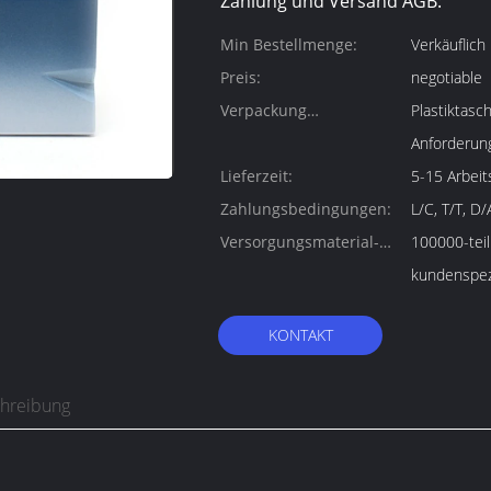
Zahlung und Versand AGB:
Min Bestellmenge:
Verkäuflich
Preis:
negotiable
Verpackung
Plastiktasc
Informationen:
Anforderun
Lieferzeit:
5-15 Arbeit
Zahlungsbedingungen:
L/C, T/T, D
Versorgungsmaterial-
100000-teil
Fähigkeit:
kundenspez
KONTAKT
chreibung