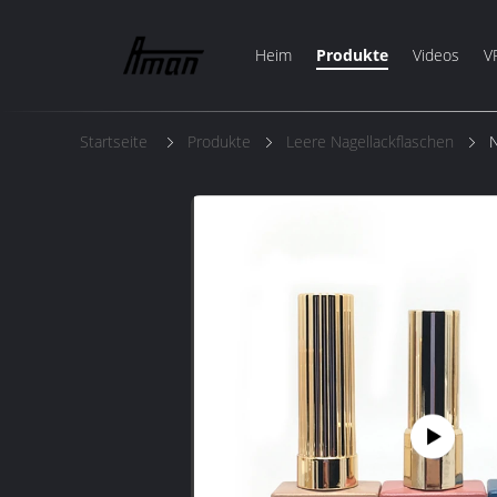
Heim
Produkte
Videos
V
Startseite
Produkte
Leere Nagellackflaschen
N