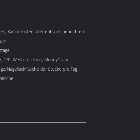
hen, Kartonkästen oder entsprechend Ihren
gen
stage
/A, D/P, Western Union, MoneyGram
ige/Nagellackflasche der Stücke pro Tag
ifische