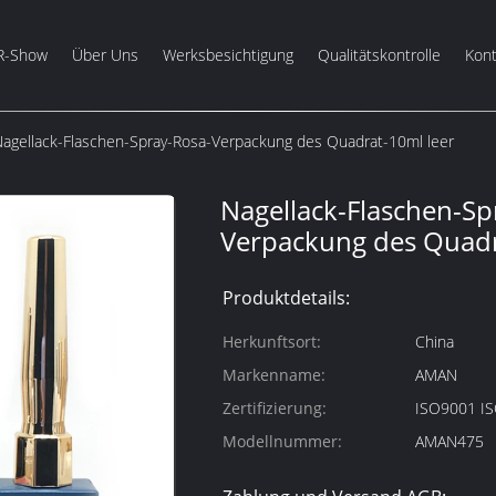
R-Show
Über Uns
Werksbesichtigung
Qualitätskontrolle
Kont
agellack-Flaschen-Spray-Rosa-Verpackung des Quadrat-10ml leer
Nagellack-Flaschen-Sp
Verpackung des Quadr
Produktdetails:
Herkunftsort:
China
Markenname:
AMAN
Zertifizierung:
ISO9001 I
Modellnummer:
AMAN475