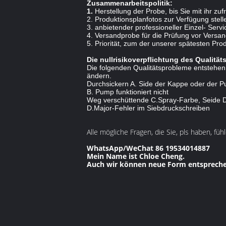
Zusammenarbeitspolitik:
1.
Herstellung der Probe, bis Sie mit ihr zuf
2. Produktionsplanfotos zur Verfügung stell
3. anbietender professioneller Einzel- Serv
4. Versandprobe für die Prüfung vor Versan
5. Priorität, zum der unserer spätesten Pr
Die nullrisikoverpflichtung des Qualitä
Die folgenden Qualitätsprobleme entstehen
ändern.
Durchsickern A. Side der Kappe oder der 
B. Pump funktioniert nicht
Weg verschüttende C.Spray-Farbe, Seide D
D.Major-Fehler im Siebdruckschreiben
Alle mögliche Fragen, die Sie, pls haben, fühl
WhatsApp/WeChat 86 19534014887
Mein Name ist Chloe Cheng.
Auch wir können neue Form entspreche