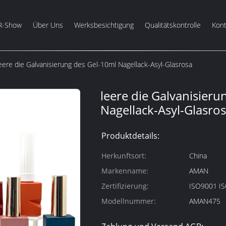
R-Show
Über Uns
Werksbesichtigung
Qualitätskontrolle
Kont
eere die Galvanisierung des Gel-10ml Nagellack-Asyl-Glasrosa
leere die Galvanisieru
Nagellack-Asyl-Glasro
Produktdetails:
Herkunftsort:
China
Markenname:
AMAN
Zertifizierung:
ISO9001 I
Modellnummer:
AMAN475