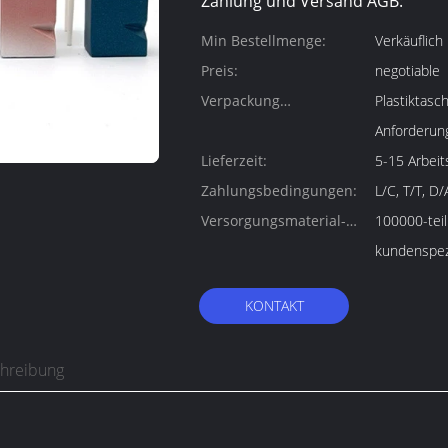
Zahlung und Versand AGB:
Min Bestellmenge:
Verkäuflich
Preis:
negotiable
Verpackung
Plastiktasc
Informationen:
Anforderun
Lieferzeit:
5-15 Arbeit
Zahlungsbedingungen:
L/C, T/T, D
Versorgungsmaterial-
100000-teil
Fähigkeit:
kundenspez
KONTAKT
chreibung