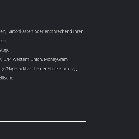
hen, Kartonkästen oder entsprechend Ihren
gen
stage
/A, D/P, Western Union, MoneyGram
ige/Nagellackflasche der Stücke pro Tag
ifische