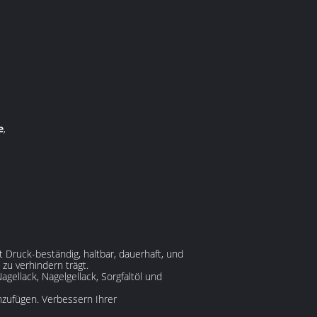
e
,
 Druck-beständig, haltbar, dauerhaft, und
u verhindern trägt.
gellack, Nagelgellack, Sorgfaltöl und
inzufügen. Verbessern Ihrer