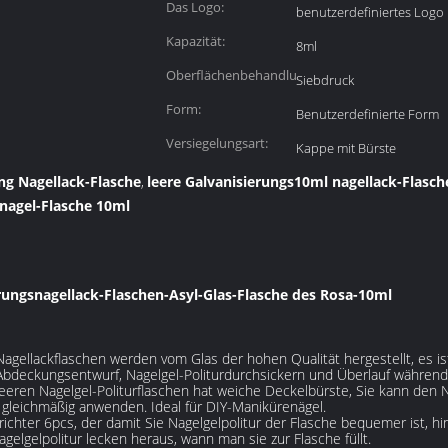
Das Logo:
benutzerdefiniertes Logo
Kapazität:
8ml
Oberflächenbehandlung:
Siebdruck
Form:
Benutzerdefinierte Form
Versiegelungsart:
Kappe mit Bürste
ung Nagellack-Flasche
leere Galvanisierungs10ml nagellack-Flasch
,
nagel-Flasche 10ml
erungsnagellack-Flaschen-Asyl-Glas-Flasche des Rosa-10ml
gellackflaschen werden vom Glas der hohen Qualität hergestellt, es ist
bdeckungsentwurf, Nagelgel-Politurdurchsickern und Überlauf während z
eeren Nagelgel-Politurflaschen hat weiche Deckelbürste, Sie kann den Na
 gleichmäßig anwenden. Ideal für DIY-Manikürenägel.
richter 6pcs, der damit Sie Nagelgelpolitur der Flasche bequemer ist, h
agelgelpolitur lecken heraus, wann man sie zur Flasche füllt.