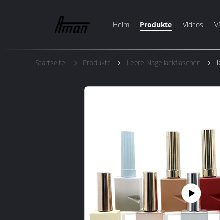
Heim
Produkte
Videos
V
Startseite
Produkte
Leere Nagellackflaschen
l