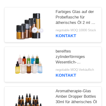
ANFORDERN
Farbiges Glas auf der
SITEMAP
Probeflasche für
ätherisches Öl 2 ml 3
ml 5 ml
PRIVACY
negotiable MOQ:10000 Stück
KONTAKT
POLICY
bereiftes
zylinderförmiges
Wesentlich-
kosmetisches flaches
negotiable MOQ:Verkäuflich
Schulter-
KONTAKT
Glasätherisches Öl der
Tropfflasche-30ml
Aromatherapie-Glas
Amber Dropper Bottles
30ml für ätherisches Öl