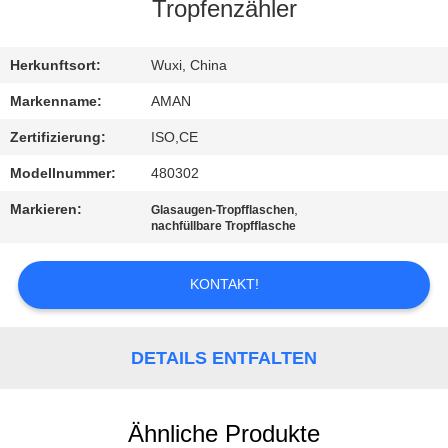
Tropfenzähler
WERKSBESICHTIGUNG
Herkunftsort:
Wuxi, China
QUALITÄTSKONTROLLE
Markenname:
AMAN
Zertifizierung:
ISO,CE
KONTAKT
Modellnummer:
480302
MIT
Markieren:
,
Glasaugen-Tropfflaschen
UNS
nachfüllbare Tropfflasche
KONTAKT!
NACHRICHT
FÄLLE
DETAILS ENTFALTEN
ANGEBOT
Ähnliche Produkte