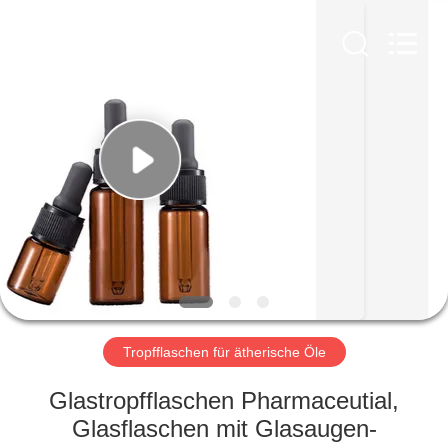
Ltd.
All
Rights
Reserved.
Developed
by
ECER
HEIM
PRODUKTE
VIDEOS
VR-
SHOW
Tropfflaschen für ätherische Öle
ÜBER
Glastropfflaschen Pharmaceutial,
UNS
Glasflaschen mit Glasaugen-