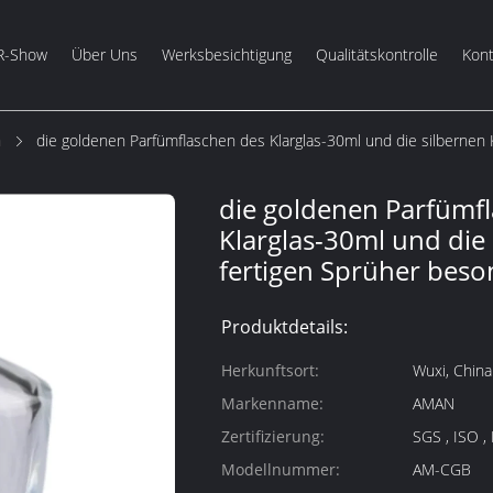
R-Show
Über Uns
Werksbesichtigung
Qualitätskontrolle
Kont
m
die goldenen Parfümflaschen des Klarglas-30ml und die silbernen
die goldenen Parfümf
Klarglas-30ml und die
fertigen Sprüher beso
Produktdetails:
Herkunftsort:
Wuxi, China
Markenname:
AMAN
Zertifizierung:
SGS , ISO ,
Modellnummer:
AM-CGB