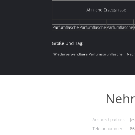
Ähnliche Erzeugnisse
Parfümflasche
Parfümflasche
Parfümflasche
Größe Und Tag:
Wiederverwendbare Parfümsprühflasche
Nach
Nehm
Ansprechpartner:
Jes
Telefonnummer:
86