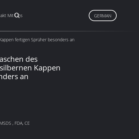
akt Mit Uns
GERMAN
 Kappen fertigen Sprüher besonders an
laschen des
 silbernen Kappen
nders an
 MSDS , FDA, CE