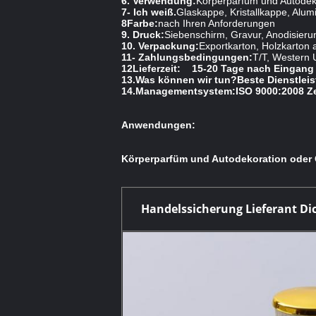
6. Verwendung:
Körperparfüm und Autodek
7- Ich weiß.
Glaskappe, Kristallkappe, Alu
8Farbe:
nach Ihren Anforderungen
9. Druck:
Siebenschirm, Gravur, Anodisieru
10. Verpackung:
Exportkarton, Holzkarton 
11- Zahlungsbedingungen:
T/T, Western 
12Lieferzeit:
15-20 Tage nach Eingang 
13.
Was können wir tun?
Beste Dienstlei
14.
Managementsystem
:
ISO 9000:2008 Ze
Anwendungen:
Körperparfüm und Autodekoration oder
Handelssicherung Lieferant Di