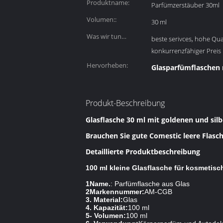
Produktname:
Parfümzerstäuber 30ml
Volumen::
30 ml
Was wir tun
beste serivces, hohe Qua
können::
konkurrenzfähiger Preis
Hervorheben:
Glasparfümflaschen
Produkt-Beschreibung
Glasflasche 30 ml mit goldenen und si
Brauchen Sie gute Comestic leere Flasch
Detaillierte Produktbeschreibung
100 ml kleine Glasflasche für kosmetisc
1Name.
: Parfümflasche aus Glas
2Markennummer:
AM-CGB
3. Material:
Glas
4. Kapazität:
100 ml
5- Volumen:
100 ml