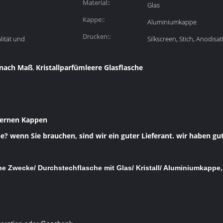
Material::
Glas
Kappe::
Aluminiumkappe
Drucken::
lität und
Silkscreen, Stich, Anodisat
 nach Maß
Kristallparfümleere Glasflasche
,
lbernen Kappen
e? wenn Sie brauchen, sind wir ein guter Lieferant. wir haben gu
he Zwecke/ Durchstechflasche mit Glas/ Kristall/ Aluminiumkappe