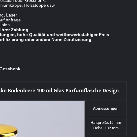
oration oder Geschenk.
miniumkappe, Holzstoppe usw.
ng, Laser
auf Anfrage
Union
Ihrer Zahlung
stungen, hohe Qualität und wettbewerbsfähiger Preis
rtifizierung oder andere Norm Zertifizierung
 Geschenk
cke Bodenleere 100 ml Glas Parfümflasche Design
Abmessungen
Halsgröße:15 mm
Höhe: 102 mm