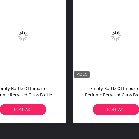
mpty Bottle Of Imported
Empty Bottle Of Import
fume Recycled Glass Bottles
Perfume Recycled Glass Bot
ck Blue Red Pink Green Cap
Black Blue Red Pink Green
lastic And Metal Roll Frog
Plastic And Metal Roll Fr
KONTAKT
KONTAKT