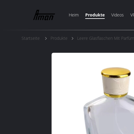
Heim
Produkte
Videos
V
Startseite
Produkte
Leere Glasflaschen Mit Parfü