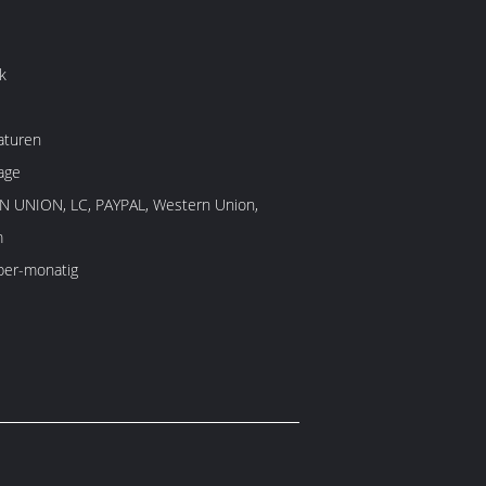
k
aturen
age
N UNION, LC, PAYPAL, Western Union,
m
er-monatig