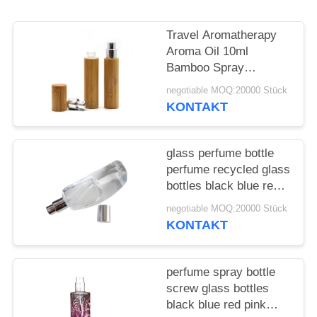
ANFORDERN
Travel Aromatherapy
SITEMAP
Aroma Oil 10ml
Bamboo Spray
Perfume Bottle With
PRIVACY
negotiable MOQ:20000 Stück
Screw Spray Cap
KONTAKT
POLICY
glass perfume bottle
perfume recycled glass
bottles black blue red
pink green cap plastic
negotiable MOQ:20000 Stück
and metal
KONTAKT
perfume spray bottle
screw glass bottles
black blue red pink