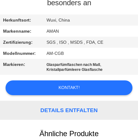
besonders an
WERKSBESICHTIGUNG
Herkunftsort:
Wuxi, China
QUALITÄTSKONTROLLE
Markenname:
AMAN
Zertifizierung:
SGS , ISO , MSDS , FDA, CE
KONTAKT
Modellnummer:
AM-CGB
MIT
Markieren:
,
Glasparfümflaschen nach Maß
UNS
Kristallparfümleere Glasflasche
KONTAKT!
NACHRICHT
FÄLLE
DETAILS ENTFALTEN
ANGEBOT
Ähnliche Produkte