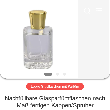
Ltd.
All
Rights
Reserved.
Developed
by
ECER
HEIM
PRODUKTE
VIDEOS
VR-
SHOW
Leere Glasflaschen mit Parfüm
ÜBER
Nachfüllbare Glasparfümflaschen nach
UNS
Maß fertigen Kappen/Sprüher