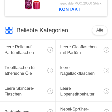
green cap plastic and
negotiable MOQ:20000 Stück
metal
KONTAKT
Beliebte Kategorien
Alle
leere Rolle auf
Leere Glasflaschen
Parfümflaschen
mit Parfüm
Tropfflaschen für
leere
ätherische Öle
Nagellackflaschen
Leere Skincare-
Leere
Flaschen
Lippenstiftbehälter
Nebel-Sprüher-
Parfümkappe