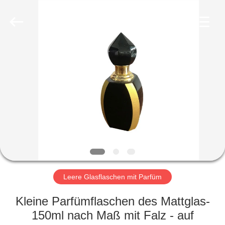
Ltd.
All
Rights
Reserved.
Developed
by
ECER
HEIM
PRODUKTE
VIDEOS
VR-
SHOW
Leere Glasflaschen mit Parfüm
ÜBER
Kleine Parfümflaschen des Mattglas-
UNS
150ml nach Maß mit Falz - auf