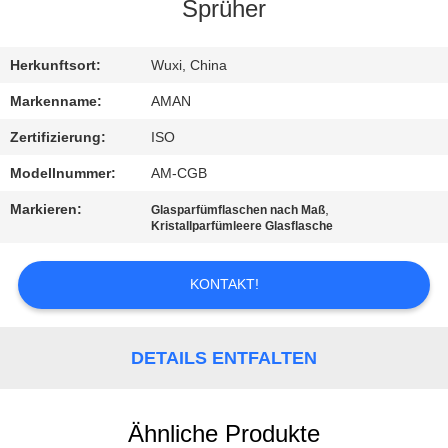
Sprüher
WERKSBESICHTIGUNG
Herkunftsort:
Wuxi, China
QUALITÄTSKONTROLLE
Markenname:
AMAN
Zertifizierung:
ISO
KONTAKT
Modellnummer:
AM-CGB
MIT
Markieren:
,
Glasparfümflaschen nach Maß
UNS
Kristallparfümleere Glasflasche
KONTAKT!
NACHRICHT
FÄLLE
DETAILS ENTFALTEN
ANGEBOT
Ähnliche Produkte