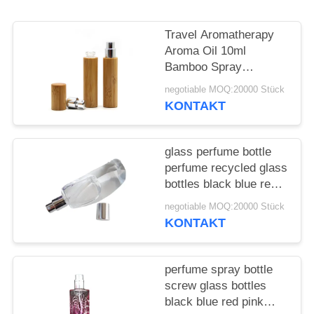
ANFORDERN
Travel Aromatherapy
SITEMAP
Aroma Oil 10ml
Bamboo Spray
Perfume Bottle With
PRIVACY
negotiable MOQ:20000 Stück
Screw Spray Cap
KONTAKT
POLICY
glass perfume bottle
perfume recycled glass
bottles black blue red
pink green cap plastic
negotiable MOQ:20000 Stück
and metal
KONTAKT
perfume spray bottle
screw glass bottles
black blue red pink