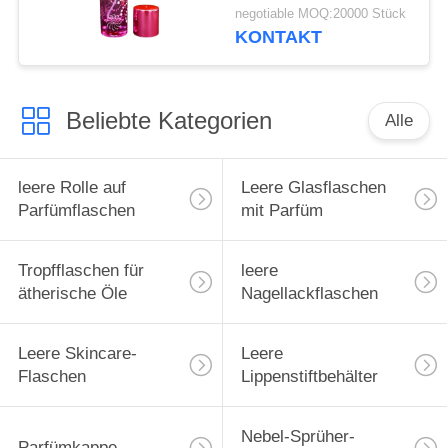
green cap plastic and
negotiable MOQ:20000 Stück
metal
KONTAKT
Beliebte Kategorien
Alle
leere Rolle auf
Leere Glasflaschen
Parfümflaschen
mit Parfüm
Tropfflaschen für
leere
ätherische Öle
Nagellackflaschen
Leere Skincare-
Leere
Flaschen
Lippenstiftbehälter
Nebel-Sprüher-
Parfümkappe