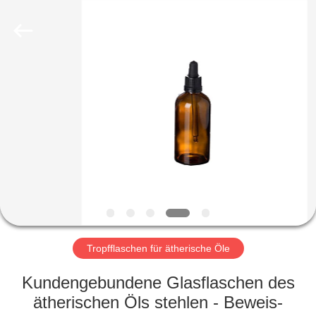
Ltd.
All
Rights
Reserved.
Developed
by
ECER
HEIM
PRODUKTE
VIDEOS
VR-
SHOW
Tropfflaschen für ätherische Öle
ÜBER
Kundengebundene Glasflaschen des
UNS
ätherischen Öls stehlen - Beweis-