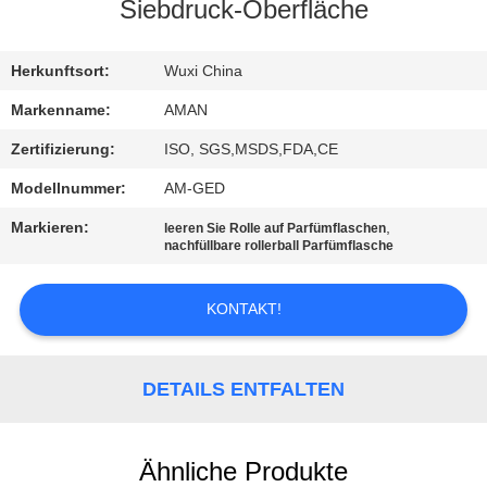
Siebdruck-Oberfläche
WERKSBESICHTIGUNG
Herkunftsort:
Wuxi China
QUALITÄTSKONTROLLE
Markenname:
AMAN
Zertifizierung:
ISO, SGS,MSDS,FDA,CE
KONTAKT
Modellnummer:
AM-GED
MIT
Markieren:
,
leeren Sie Rolle auf Parfümflaschen
UNS
nachfüllbare rollerball Parfümflasche
KONTAKT!
NACHRICHT
FÄLLE
DETAILS ENTFALTEN
ANGEBOT
Ähnliche Produkte