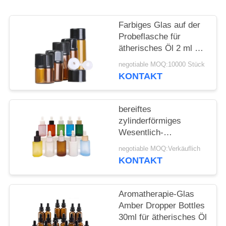
ANFORDERN
Farbiges Glas auf der
SITEMAP
Probeflasche für
ätherisches Öl 2 ml 3
ml 5 ml
PRIVACY
negotiable MOQ:10000 Stück
KONTAKT
POLICY
bereiftes
zylinderförmiges
Wesentlich-
kosmetisches flaches
negotiable MOQ:Verkäuflich
Schulter-
KONTAKT
Glasätherisches Öl der
Tropfflasche-30ml
Aromatherapie-Glas
Amber Dropper Bottles
30ml für ätherisches Öl