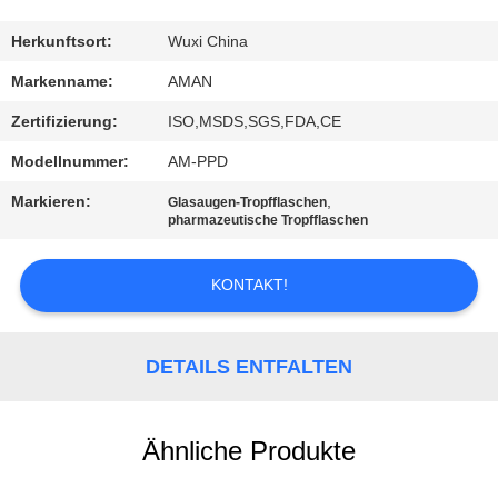
WERKSBESICHTIGUNG
Herkunftsort:
Wuxi China
Markenname:
AMAN
QUALITÄTSKONTROLLE
Zertifizierung:
ISO,MSDS,SGS,FDA,CE
Modellnummer:
AM-PPD
KONTAKT
Markieren:
,
Glasaugen-Tropfflaschen
MIT
pharmazeutische Tropfflaschen
UNS
KONTAKT!
NACHRICHT
DETAILS ENTFALTEN
FÄLLE
Ähnliche Produkte
ANGEBOT