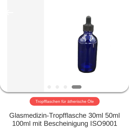
Ltd.
All
Rights
Reserved.
Developed
by
ECER
HEIM
PRODUKTE
VIDEOS
VR-
SHOW
Tropfflaschen für ätherische Öle
ÜBER
Glasmedizin-Tropfflasche 30ml 50ml
UNS
100ml mit Bescheinigung ISO9001