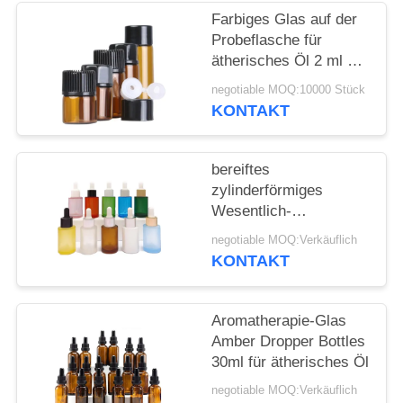
ANFORDERN
Farbiges Glas auf der
Probeflasche für
SITEMAP
ätherisches Öl 2 ml 3
ml 5 ml
negotiable MOQ:10000 Stück
KONTAKT
PRIVACY
POLICY
bereiftes
zylinderförmiges
Wesentlich-
kosmetisches flaches
negotiable MOQ:Verkäuflich
Schulter-
KONTAKT
Glasätherisches Öl der
Tropfflasche-30ml
Aromatherapie-Glas
Amber Dropper Bottles
30ml für ätherisches Öl
negotiable MOQ:Verkäuflich