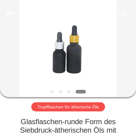
Ltd.
All
Rights
Reserved.
Developed
by
ECER
HEIM
PRODUKTE
VIDEOS
VR-
SHOW
Tropfflaschen für ätherische Öle
ÜBER
Glasflaschen-runde Form des
UNS
Siebdruck-ätherischen Öls mit