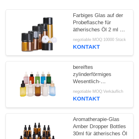
ANFORDERN
Farbiges Glas auf der
SITEMAP
Probeflasche für
ätherisches Öl 2 ml 3
ml 5 ml
PRIVACY
negotiable MOQ:10000 Stück
KONTAKT
POLICY
bereiftes
zylinderförmiges
Wesentlich-
kosmetisches flaches
negotiable MOQ:Verkäuflich
Schulter-
KONTAKT
Glasätherisches Öl der
Tropfflasche-30ml
Aromatherapie-Glas
Amber Dropper Bottles
30ml für ätherisches Öl