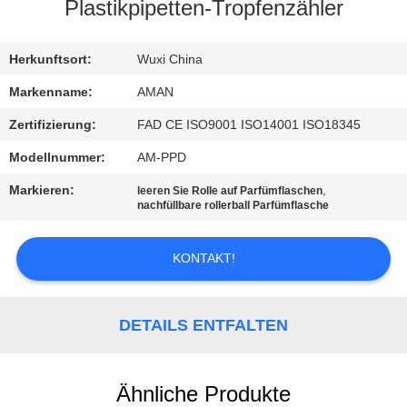
Plastikpipetten-Tropfenzähler
WERKSBESICHTIGUNG
Herkunftsort:
Wuxi China
QUALITÄTSKONTROLLE
Markenname:
AMAN
Zertifizierung:
FAD CE ISO9001 ISO14001 ISO18345
KONTAKT
Modellnummer:
AM-PPD
MIT
Markieren:
,
leeren Sie Rolle auf Parfümflaschen
UNS
nachfüllbare rollerball Parfümflasche
KONTAKT!
NACHRICHT
FÄLLE
DETAILS ENTFALTEN
ANGEBOT
Ähnliche Produkte