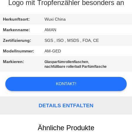
Logo mit Tropfenzähler besonders an
WERKSBESICHTIGUNG
Herkunftsort:
Wuxi China
QUALITÄTSKONTROLLE
Markenname:
AMAN
Zertifizierung:
SGS , ISO , MSDS , FDA, CE
KONTAKT
Modellnummer:
AM-GED
MIT
Markieren:
,
Glasparfümrollenflaschen
UNS
nachfüllbare rollerball Parfümflasche
KONTAKT!
NACHRICHT
FÄLLE
DETAILS ENTFALTEN
ANGEBOT
Ähnliche Produkte