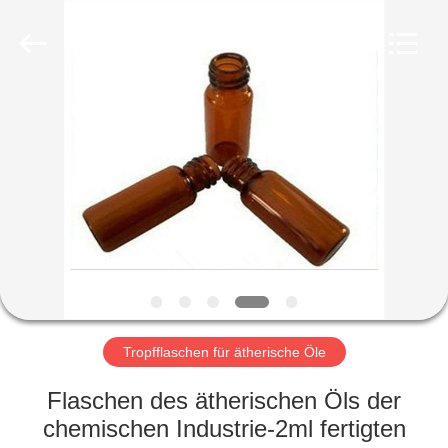
Ltd.
All
Rights
Reserved.
Developed
by
ECER
HEIM
PRODUKTE
VIDEOS
VR-
SHOW
Tropfflaschen für ätherische Öle
ÜBER
Flaschen des ätherischen Öls der
UNS
chemischen Industrie-2ml fertigten