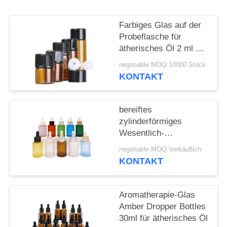
ANFORDERN
Farbiges Glas auf der
SITEMAP
Probeflasche für
ätherisches Öl 2 ml 3
ml 5 ml
PRIVACY
negotiable MOQ:10000 Stück
KONTAKT
POLICY
bereiftes
zylinderförmiges
Wesentlich-
kosmetisches flaches
negotiable MOQ:Verkäuflich
Schulter-
KONTAKT
Glasätherisches Öl der
Tropfflasche-30ml
Aromatherapie-Glas
Amber Dropper Bottles
30ml für ätherisches Öl