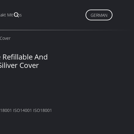
akt Mit Uns
GERMAN
 Cover
 Refillable And
Siliver Cover
O18001 ISO14001 ISO18001
1