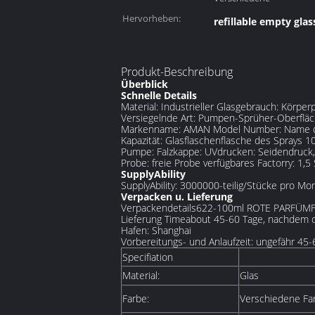
Hervorheben:
refillable empty gla
Produkt-Beschreibung
Überblick
Schnelle Details
Material: Industrieller Glasgebrauch: Körpe
Versiegelnde Art: Pumpen-Sprüher-Oberfläc
Markenname: AMAN Model Number: Name des 
Kapazität: Glasflaschenflasche des Sprays 1
Pumpe: Falzkappe: UVdrucken: Seidendruck,
Probe: freie Probe verfügbares Factorry: 1
SupplyAbility
SupplyAbility: 3000000-teilig/Stücke pro M
Verpacken u. Lieferung
Verpackendetails622-100ml ROTE PARFÜM
Lieferung Timeabout 45-60 Tage, nachdem 
Hafen: Shanghai
Vorbereitungs- und Anlaufzeit: ungefähr 4
Specifiation
Material:
Glas
Farbe:
Verschiedene Far