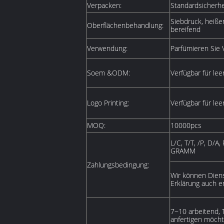
Verpacken:
Standardsicherhe
Siebdruck, heiße
Oberflächenbehandlung:
bereifend
Verwendung:
Parfümieren Sie 
Soem &ODM:
Verfügbar für le
Logo Printing:
Verfügbar für le
MOQ:
10000pcs
L/C, T/T, /P, D/
GRAMM
Zahlungsbedingung:
Wir können Diens
Erklärung auch e
7~10 arbeitend, 
anfertigen möcht