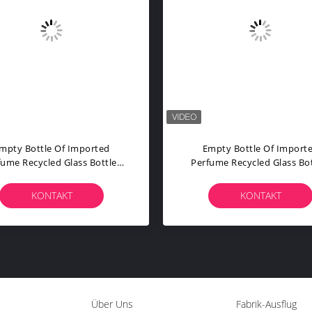
mpty Bottle Of Imported
Empty Bottle Of Import
fume Recycled Glass Bottles
Perfume Recycled Glass Bot
ck Blue Red Pink Green Cap
Black Blue Red Pink Green
lastic And Metal Roll Frog
Plastic And Metal Roll Fr
KONTAKT
KONTAKT
Über Uns
Fabrik-Ausflug