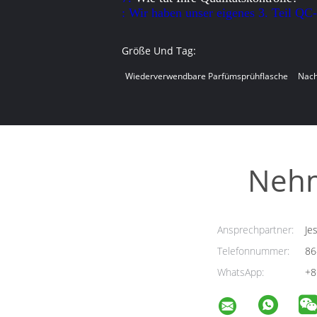
: Wir haben unser eigenes 3. Teil QC
Größe Und Tag:
Wiederverwendbare Parfümsprühflasche
Nach
Nehm
Ansprechpartner:
Jes
Telefonnummer:
86
WhatsApp:
+8