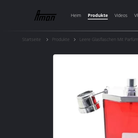
Heim
Produkte
Videos
V
Startseite
Produkte
Leere Glasflaschen Mit Parfü