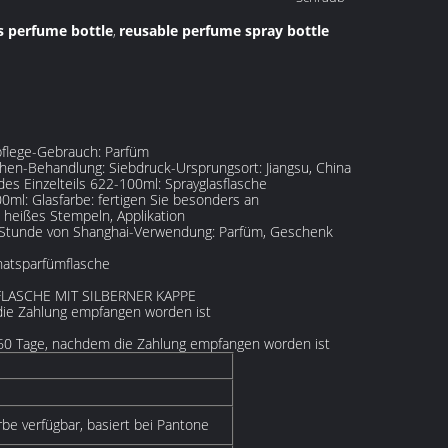
ss perfume bottle
reusable perfume spray bottle
,
rpflege-Gebrauch: Parfüm
hen-Behandlung: Siebdruck-Ursprungsort: Jiangsu, China
Einzelteils 622-100ml: Sprayglasflasche
00ml: Glasfarbe: fertigen Sie besonders an
 heißes Stempeln, Applikation
,5 Stunde von Shanghai-Verwendung: Parfüm, Geschenk
onatsparfümflasche
FLASCHE MIT SILBERNER KAPPE
die Zahlung empfangen worden ist
5-60 Tage, nachdem die Zahlung empfangen worden ist
be verfügbar, basiert bei Pantone