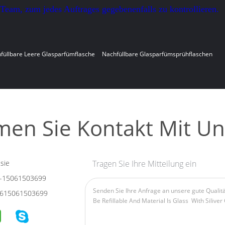
-Team, zum jedes Auftrages gegebenenfalls zu kontrollieren.
füllbare Leere Glasparfümflasche
Nachfüllbare Glasparfümsprühflaschen
en Sie Kontakt Mit Un
sie
Tragen Sie Ihre Mitteilung ein
-15061503699
615061503699