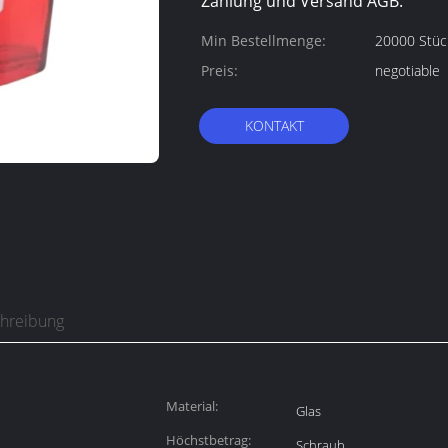
Zahlung und Versand AGB:
Min Bestellmenge:
20000 Stüc
Preis:
negotiable
KONTAKT
chreibung
Material:
Glas
Höchstbetrag:
Schraub