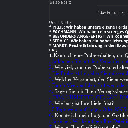
Beispielzeit:
1day-For unsere 
Unser Vorteil
* PREIS: Wir haben unsere eigene Ferti
* FACHMANN: Wir haben ein strenges Qu
* BESONDERS ANGEFERTIGT: Wir können 
* SERVICE: Wir haben ein hohes leistun
* MARKT: Reiche Erfahrung in den Expor
FAQ
Kann ich eine Probe erhalten, um Q
1.
: Ja können Sie mit den Verkäufen unt
2.
Wie viel, zum der Probe zu erhalte
: Die Probe ist frei, aber Sie müssen 
3.
Welcher Versandart, den Sie anwe
: Durch Meer, auf dem Luftweg oder 
4.
Sagen Sie mir Ihren Vertragsklause
: EXW, UHRKETTE, CIF, C&F, DDU-,
5.
Wie lang ist Ihre Lieferfrist?
: 5 Tage wenn auf Lager. Oder 20-35d
6.
Könnte ich mein Logo und Grafik a
: Ja sicher.
Wir benötigen Ihre Datei 
7.
Wie tut Ihre Qualitätskontrolle?