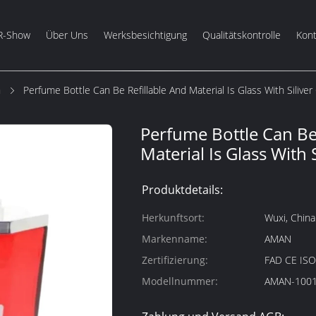
R-Show
Über Uns
Werksbesichtigung
Qualitätskontrolle
Kont
m
Perfume Bottle Can Be Refillable And Material Is Glass With Siliver
Perfume Bottle Can Be
Material Is Glass With 
Produktdetails:
Herkunftsort:
Wuxi, China
Markenname:
AMAN
Zertifizierung:
FAD CE IS
Modellnummer:
AMAN-100