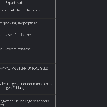
its-Export-Kartone
r Stempel, Flammplattieren,
Verpackung, Körperpflege
ere GlasParfümflasche
ere GlasParfümflasche
A, PAYPAL, WESTERN UNION, GELD-
tleistungen einer der monatlichen
rbringen Zahlung.
Tag-wenn Sie Ihr Logo besonders
en.