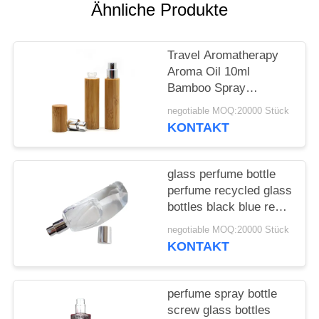
ANFORDERN
Ähnliche Produkte
SITEMAP
Travel Aromatherapy
Aroma Oil 10ml
PRIVACY
Bamboo Spray
Perfume Bottle With
POLICY
negotiable MOQ:20000 Stück
Screw Spray Cap
KONTAKT
glass perfume bottle
perfume recycled glass
bottles black blue red
pink green cap plastic
negotiable MOQ:20000 Stück
and metal
KONTAKT
perfume spray bottle
screw glass bottles