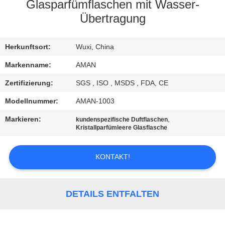
Glasparfümflaschen mit Wasser-
WERKSBESICHTIGUNG
Übertragung
QUALITÄTSKONTROLLE
Herkunftsort:
Wuxi, China
Markenname:
AMAN
KONTAKT
Zertifizierung:
SGS , ISO , MSDS , FDA, CE
MIT
Modellnummer:
AMAN-1003
UNS
Markieren:
,
kundenspezifische Duftflaschen
Kristallparfümleere Glasflasche
NACHRICHT
KONTAKT!
FÄLLE
DETAILS ENTFALTEN
ANGEBOT