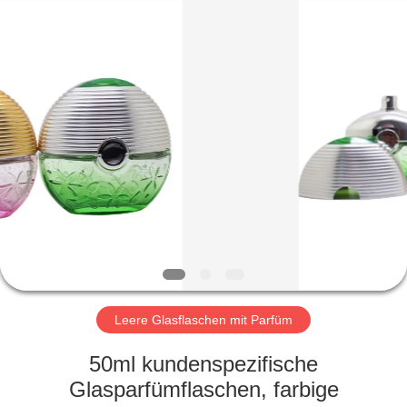
Ltd.
All
Rights
Reserved.
Developed
by
ECER
HEIM
PRODUKTE
VIDEOS
VR-
SHOW
Leere Glasflaschen mit Parfüm
ÜBER
50ml kundenspezifische
UNS
Glasparfümflaschen, farbige