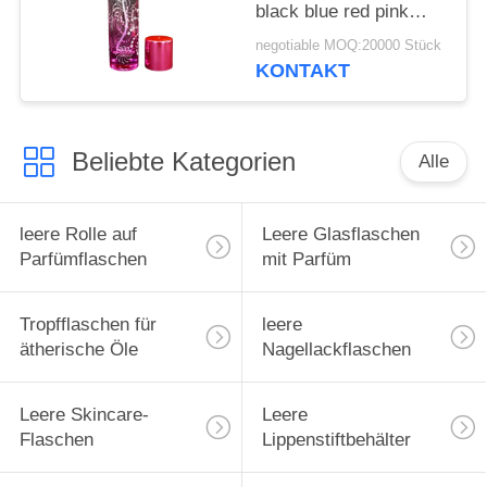
black blue red pink
green cap plastic and
negotiable MOQ:20000 Stück
metal
KONTAKT
Beliebte Kategorien
Alle
leere Rolle auf
Leere Glasflaschen
Parfümflaschen
mit Parfüm
Tropfflaschen für
leere
ätherische Öle
Nagellackflaschen
Leere Skincare-
Leere
Flaschen
Lippenstiftbehälter