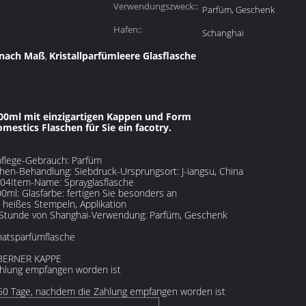
Verwendungszweck::
Parfüm, Geschenk
Hafen::
Schanghai
 nach Maß
Kristallparfümleere Glasflasche
,
100ml mit einzigartigen Kappen und Form
omestics Flaschen für Sie ein facotry.
rpflege-Gebrauch: Parfüm
hen-Behandlung: Siebdruck-Ursprungsort: J-iangsu, China
Item-Name: Sprayglasflasche
00ml: Glasfarbe: fertigen Sie besonders an
 heißes Stempeln, Applikation
,5 Stunde von Shanghai-Verwendung: Parfüm, Geschenk
onatsparfümflasche
LBERNER KAPPE
ahlung empfangen worden ist
5-60 Tage, nachdem die Zahlung empfangen worden ist