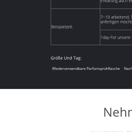
Erklärung auch e
7~10 arbeitend, 
anfertigen möcht
Beispielzeit:
1day-For unsere 
Größe Und Tag:
Wiederverwendbare Parfümsprühflasche
Nach
Nehm