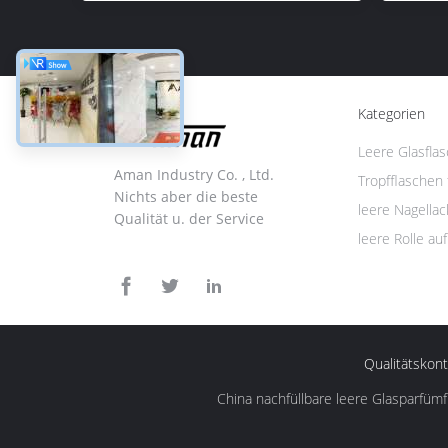
Kategorien
Leere Glasfla
Aman Industry Co. , Ltd.
Tropfflaschen 
Nichts aber die beste
leere Nagellac
Qualität u. der Service
leere Rolle au
Qualitätskont
China nachfüllbare leere Glasparfüm