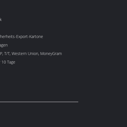
k
herheits-Export-Kartone
agen
/P, T/T, Western Union, MoneyGram
 10 Tage