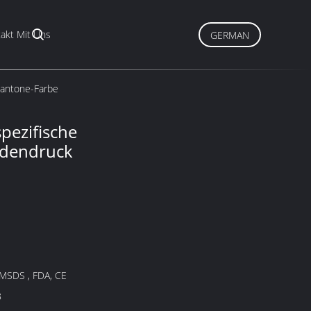
akt Mit Uns
GERMAN
Pantone-Farbe
pezifische
idendruck
 MSDS , FDA, CE
8