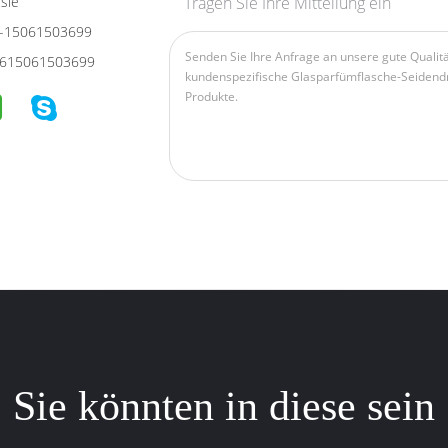
sie
Tragen Sie Ihre Mitteilung ein
-15061503699
615061503699
Sie könnten in diese sein