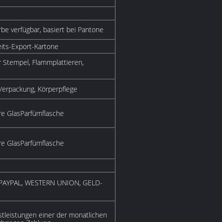
be verfügbar, basiert bei Pantone
its-Export-Kartone
r Stempel, Flammplattieren,
Verpackung, Körperpflege
ere GlasParfümflasche
ere GlasParfümflasche
A, PAYPAL, WESTERN UNION, GELD-
tleistungen einer der monatlichen