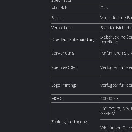
Specifiation
Material:
Glas
Farbe:
Verschiedene Far
Verpacken:
Standardsicherhe
Siebdruck, heiße
Oberflächenbehandlung:
bereifend
Verwendung:
Parfümieren Sie 
Soem &ODM:
Verfügbar für le
Logo Printing:
Verfügbar für le
MOQ:
10000pcs
L/C, T/T, /P, D/
GRAMM
Zahlungsbedingung:
Wir können Diens