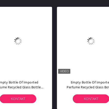
mpty Bottle Of Imported
Empty Bottle Of Import
fume Recycled Glass Bottles
Perfume Recycled Glass Bot
ck Blue Red Pink Green Cap
Black Blue Red Pink Green
lastic And Metal Roll Frog
Plastic And Metal Roll Fr
KONTAKT
KONTAKT