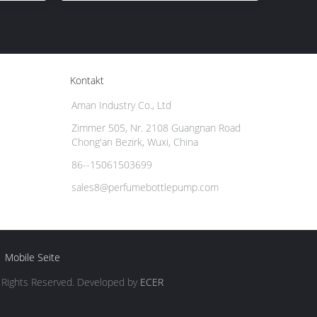
Kontakt
Aman Industry Co., Ltd
Zimmer 505, Nr. 2108 Guangnan Road
Chong'an Bezirk, Wuxi, China
86--15061503699
sales8@perfumebottlepump.com
Mobile Seite
l Rights Reserved. Developed by
ECER