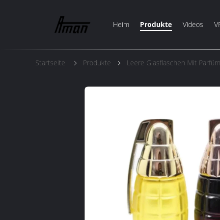
Heim
Produkte
Videos
V
Startseite
Produkte
Leere Glasflaschen Mit Parfü