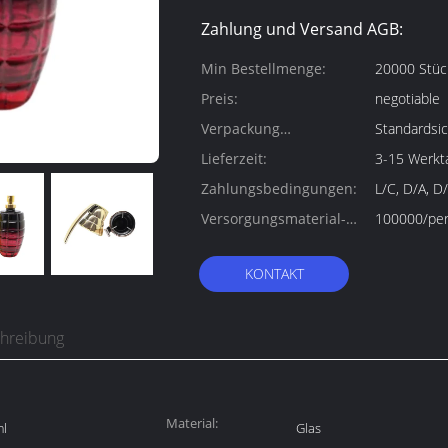
Zahlung und Versand AGB:
Min Bestellmenge:
20000 Stüc
Preis:
negotiable
Verpackung
Standardsic
Informationen:
Lieferzeit:
3-15 Werkt
Zahlungsbedingungen:
L/C, D/A, D
Versorgungsmaterial-
100000/per
Fähigkeit:
KONTAKT
chreibung
Material:
ml
Glas