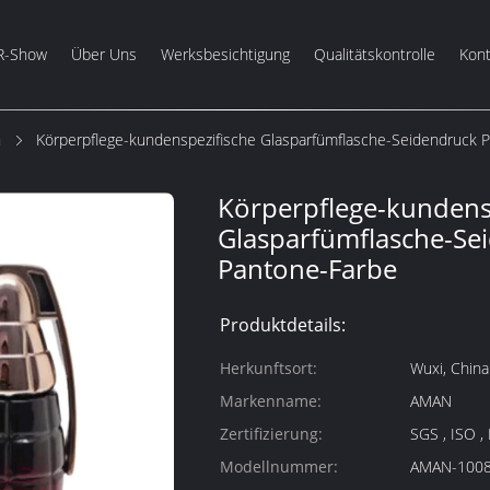
R-Show
Über Uns
Werksbesichtigung
Qualitätskontrolle
Kont
m
Körperpflege-kundenspezifische Glasparfümflasche-Seidendruck 
Körperpflege-kundens
Glasparfümflasche-Se
Pantone-Farbe
Produktdetails:
Herkunftsort:
Wuxi, China
Markenname:
AMAN
Zertifizierung:
SGS , ISO ,
Modellnummer:
AMAN-100