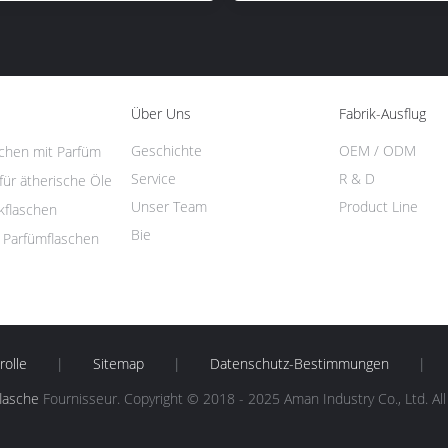
Über Uns
Fabrik-Ausflug
Geschichte
OEM / ODM
schen mit Parfüm
Service
R & D
für ätherische Öle
Unser Team
Product Line
kflaschen
Bie
f Parfümflaschen
rolle
|
Sitemap
|
Datenschutz-Bestimmungen
|
flasche
Fournisseur. Copyright © 2018 - 2025 Aman Industry Co., Ltd. Al