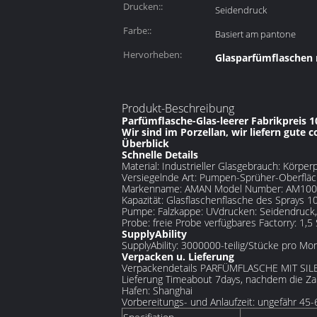
Drucken::
Seidendruck
Farbe::
Basiert am pantone
Hervorheben:
Glasparfümflaschen
Produkt-Beschreibung
Parfümflasche-Glas-leerer Fabrikpreis 
Wir sind im Porzellan, wir liefern gute c
Überblick
Schnelle Details
Material: Industrieller Glasgebrauch: Körpe
Versiegelnde Art: Pumpen-Sprüher-Oberfläc
Markenname: AMAN Model Number: AM10004
Kapazität: Glasflaschenflasche des Sprays 1
Pumpe: Falzkappe: UVdrucken: Seidendruck,
Probe: freie Probe verfügbares Factorry: 1
SupplyAbility
SupplyAbility: 3000000-teilig/Stücke pro M
Verpacken u. Lieferung
Verpackendetails PARFÜMFLASCHE MIT SI
Lieferung Timeabout 7days, nachdem die Z
Hafen: Shanghai
Vorbereitungs- und Anlaufzeit: ungefähr 4