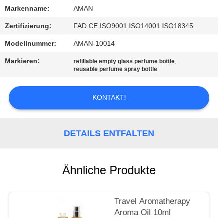
Markenname:
AMAN
WERKSBESICHTIGUNG
Zertifizierung:
FAD CE ISO9001 ISO14001 ISO18345
Modellnummer:
AMAN-10014
QUALITÄTSKONTROLLE
Markieren:
,
refillable empty glass perfume bottle
reusable perfume spray bottle
KONTAKT
MIT
KONTAKT!
UNS
DETAILS ENTFALTEN
NACHRICHT
Ähnliche Produkte
FÄLLE
ANGEBOT
Travel Aromatherapy
Aroma Oil 10ml