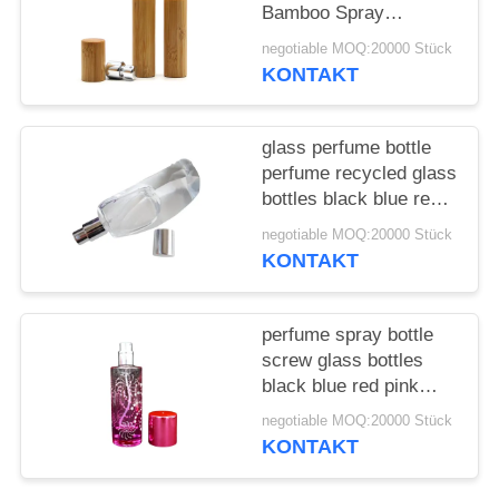
ANFORDERN
Bamboo Spray
Perfume Bottle With
negotiable MOQ:20000 Stück
Screw Spray Cap
SITEMAP
KONTAKT
PRIVACY
glass perfume bottle
POLICY
perfume recycled glass
bottles black blue red
pink green cap plastic
negotiable MOQ:20000 Stück
and metal
KONTAKT
perfume spray bottle
screw glass bottles
black blue red pink
green cap plastic and
negotiable MOQ:20000 Stück
metal
KONTAKT