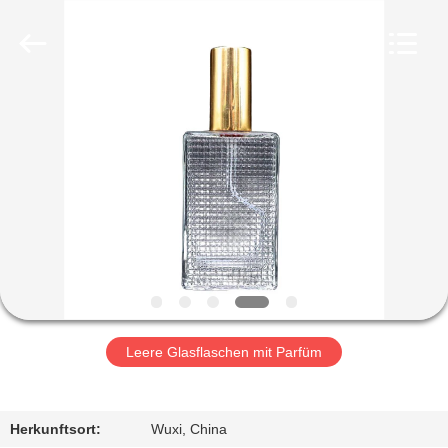
Ltd.
All
Rights
Reserved.
Developed
by
ECER
HEIM
PRODUKTE
VIDEOS
VR-
SHOW
Leere Glasflaschen mit Parfüm
ÜBER
UNS
Herkunftsort:
Wuxi, China