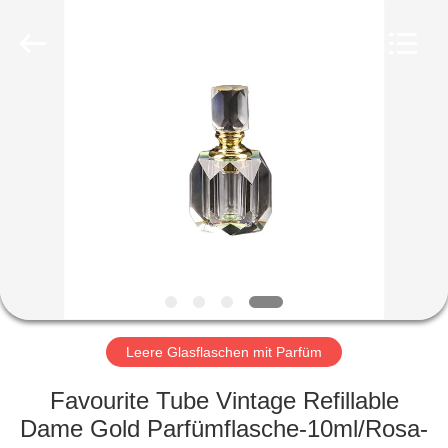
Ltd.
All
Rights
Reserved.
Developed
by
ECER
HEIM
PRODUKTE
VIDEOS
VR-
SHOW
Leere Glasflaschen mit Parfüm
ÜBER
Favourite Tube Vintage Refillable
UNS
Dame Gold Parfümflasche-10ml/Rosa-