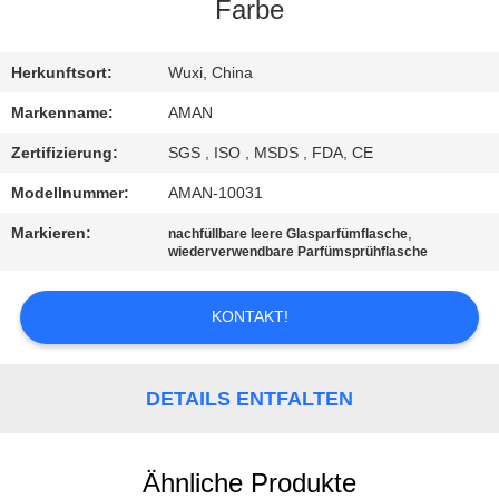
Farbe
WERKSBESICHTIGUNG
Herkunftsort:
Wuxi, China
QUALITÄTSKONTROLLE
Markenname:
AMAN
Zertifizierung:
SGS , ISO , MSDS , FDA, CE
KONTAKT
Modellnummer:
AMAN-10031
MIT
Markieren:
,
nachfüllbare leere Glasparfümflasche
UNS
wiederverwendbare Parfümsprühflasche
KONTAKT!
NACHRICHT
FÄLLE
DETAILS ENTFALTEN
ANGEBOT
Ähnliche Produkte