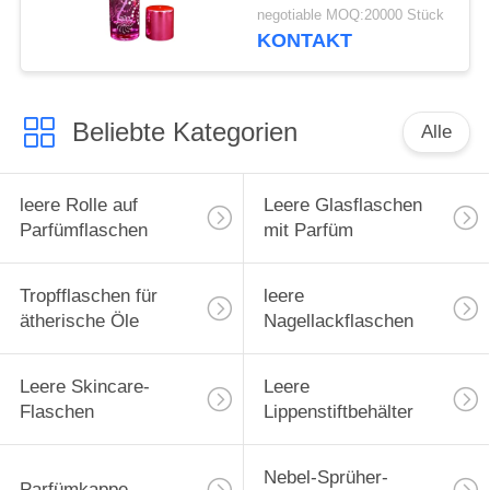
green cap plastic and
negotiable MOQ:20000 Stück
metal
KONTAKT
Beliebte Kategorien
Alle
leere Rolle auf
Leere Glasflaschen
Parfümflaschen
mit Parfüm
Tropfflaschen für
leere
ätherische Öle
Nagellackflaschen
Leere Skincare-
Leere
Flaschen
Lippenstiftbehälter
Nebel-Sprüher-
Parfümkappe