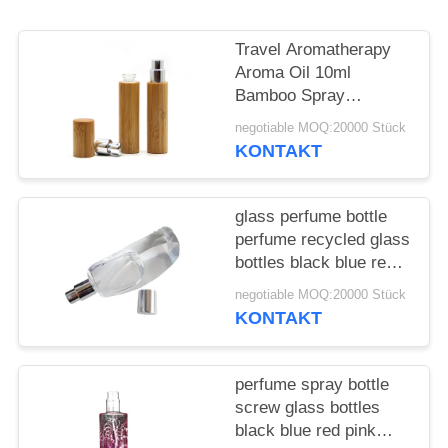
ANFORDERN
Travel Aromatherapy
SITEMAP
Aroma Oil 10ml
Bamboo Spray
Perfume Bottle With
PRIVACY
negotiable MOQ:20000 Stück
Screw Spray Cap
KONTAKT
POLICY
glass perfume bottle
perfume recycled glass
bottles black blue red
pink green cap plastic
negotiable MOQ:20000 Stück
and metal
KONTAKT
perfume spray bottle
screw glass bottles
black blue red pink