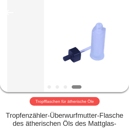
Ltd.
All
Rights
Reserved.
Developed
by
ECER
HEIM
PRODUKTE
VIDEOS
VR-
SHOW
Tropfflaschen für ätherische Öle
ÜBER
Tropfenzähler-Überwurfmutter-Flasche
UNS
des ätherischen Öls des Mattglas-