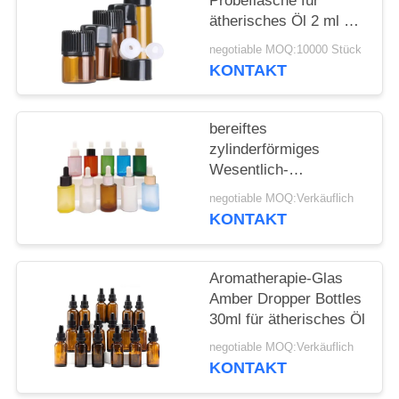
ANFORDERN
Probeflasche für
ätherisches Öl 2 ml 3
ml 5 ml
negotiable MOQ:10000 Stück
SITEMAP
KONTAKT
PRIVACY
bereiftes
POLICY
zylinderförmiges
Wesentlich-
kosmetisches flaches
negotiable MOQ:Verkäuflich
Schulter-
KONTAKT
Glasätherisches Öl der
Tropfflasche-30ml
Aromatherapie-Glas
Amber Dropper Bottles
30ml für ätherisches Öl
negotiable MOQ:Verkäuflich
KONTAKT