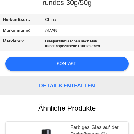
rundes 30g/50g
WERKSBESICHTIGUNG
Herkunftsort:
China
QUALITÄTSKONTROLLE
Markenname:
AMAN
Markieren:
,
Glasparfümflaschen nach Maß
kundenspezifische Duftflaschen
KONTAKT
MIT
KONTAKT!
UNS
DETAILS ENTFALTEN
NACHRICHT
FÄLLE
Ähnliche Produkte
ANGEBOT
Farbiges Glas auf der