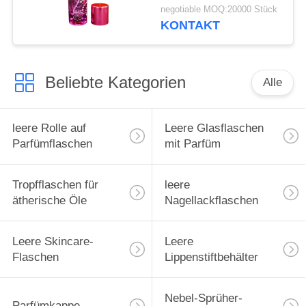
green cap plastic and
negotiable MOQ:20000 Stück
metal
KONTAKT
Beliebte Kategorien
Alle
leere Rolle auf
Leere Glasflaschen
Parfümflaschen
mit Parfüm
Tropfflaschen für
leere
ätherische Öle
Nagellackflaschen
Leere Skincare-
Leere
Flaschen
Lippenstiftbehälter
Nebel-Sprüher-
Parfümkappe