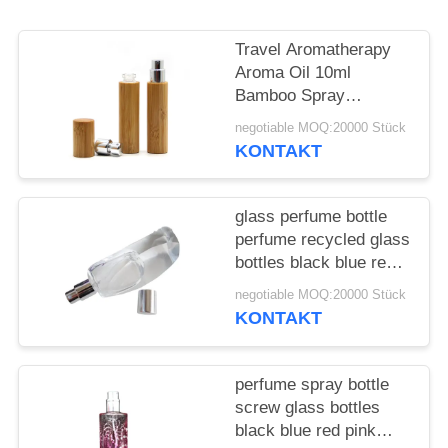
ANFORDERN
Travel Aromatherapy
SITEMAP
Aroma Oil 10ml
Bamboo Spray
Perfume Bottle With
PRIVACY
negotiable MOQ:20000 Stück
Screw Spray Cap
KONTAKT
POLICY
glass perfume bottle
perfume recycled glass
bottles black blue red
pink green cap plastic
negotiable MOQ:20000 Stück
and metal
KONTAKT
perfume spray bottle
screw glass bottles
black blue red pink