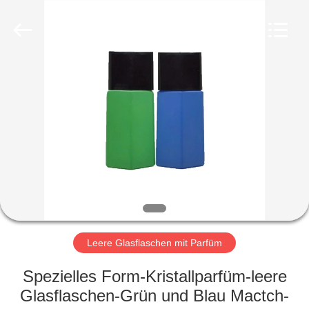
Ltd.
All
Rights
Reserved.
Developed
by
ECER
HEIM
PRODUKTE
VIDEOS
VR-
SHOW
Leere Glasflaschen mit Parfüm
ÜBER
Spezielles Form-Kristallparfüm-leere
UNS
Glasflaschen-Grün und Blau Mactch-