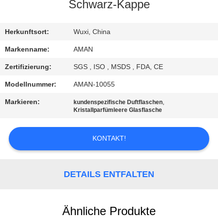
Schwarz-Kappe
WERKSBESICHTIGUNG
Herkunftsort:
Wuxi, China
QUALITÄTSKONTROLLE
Markenname:
AMAN
Zertifizierung:
SGS , ISO , MSDS , FDA, CE
KONTAKT
Modellnummer:
AMAN-10055
MIT
Markieren:
,
kundenspezifische Duftflaschen
UNS
Kristallparfümleere Glasflasche
KONTAKT!
NACHRICHT
FÄLLE
DETAILS ENTFALTEN
ANGEBOT
Ähnliche Produkte