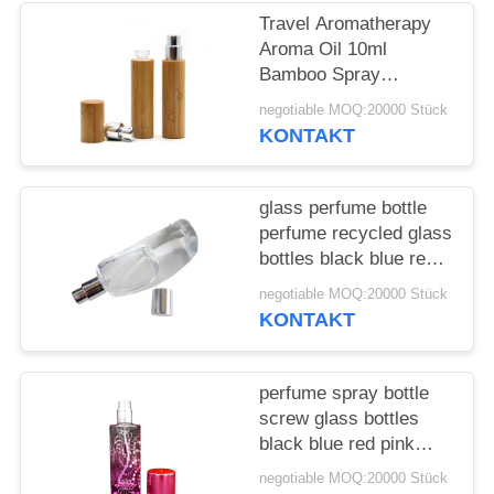
ANFORDERN
Travel Aromatherapy
Aroma Oil 10ml
SITEMAP
Bamboo Spray
Perfume Bottle With
negotiable MOQ:20000 Stück
Screw Spray Cap
KONTAKT
PRIVACY
POLICY
glass perfume bottle
perfume recycled glass
bottles black blue red
pink green cap plastic
negotiable MOQ:20000 Stück
and metal
KONTAKT
perfume spray bottle
screw glass bottles
black blue red pink
green cap plastic and
negotiable MOQ:20000 Stück