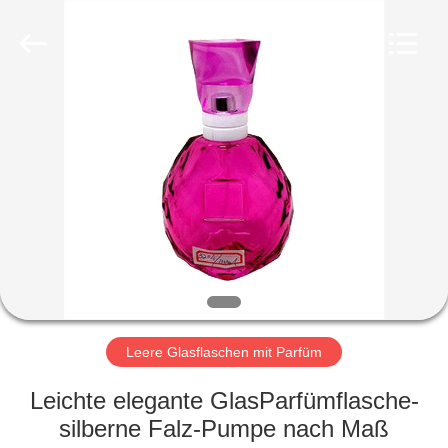
Ltd.
All
Rights
Reserved.
Developed
by
ECER
HEIM
PRODUKTE
VIDEOS
VR-
SHOW
Leere Glasflaschen mit Parfüm
ÜBER
Leichte elegante GlasParfümflasche-
UNS
silberne Falz-Pumpe nach Maß