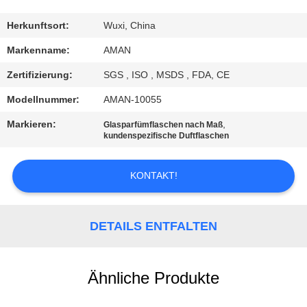
WERKSBESICHTIGUNG
Herkunftsort:
Wuxi, China
Markenname:
AMAN
QUALITÄTSKONTROLLE
Zertifizierung:
SGS , ISO , MSDS , FDA, CE
Modellnummer:
AMAN-10055
KONTAKT
Markieren:
,
Glasparfümflaschen nach Maß
MIT
kundenspezifische Duftflaschen
UNS
KONTAKT!
NACHRICHT
DETAILS ENTFALTEN
FÄLLE
Ähnliche Produkte
ANGEBOT