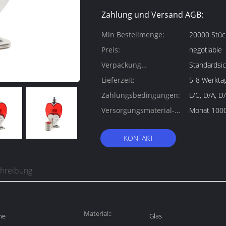
Zahlung und Versand AGB:
Min Bestellmenge:
20000 Stüc
Preis:
negotiable
Verpackung
Standardsic
Informationen:
Lieferzeit:
5-8 Werkta
Zahlungsbedingungen:
L/C, D/A, D
Versorgungsmaterial-
Monat 100
Fähigkeit:
KONTAKT
chreibung
Material::
he
Glas