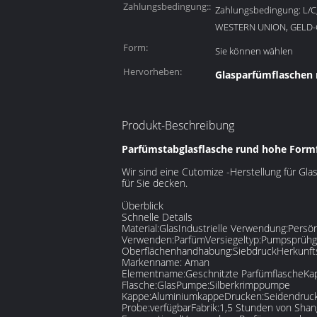
Zahlungsbedingung::
Zahlungsbedingung: L/C, 
WESTERN UNION, GELD
Form:
Sie können wählen
Hervorheben:
Glasparfümflaschen
Produkt-Beschreibung
Parfümstabglasflasche rund hohe Formf
Wir sind eine Cutomize -Herstellung für Gla
für Sie decken.
Überblick
Schnelle Details
Material:
Glas
Industrielle Verwendung:
Persön
Verwenden:
Parfüm
Versiegeltyp:
Pumpsprühg
Oberflächenhandhabung:
Siebdruck
Herkunft
Markenname: Aman
Elementname:
Geschnitzte Parfümflasche
Kap
Flasche:
Glas
Pumpe:
Silberkrimppumpe
Kappe:
Aluminiumkappe
Drucken:
Seidendruc
Probe:
verfügbar
Fabrik:
1,5 Stunden von Shan