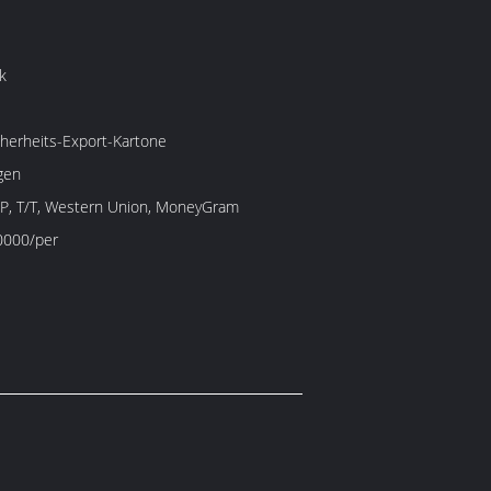
k
herheits-Export-Kartone
gen
/P, T/T, Western Union, MoneyGram
0000/per