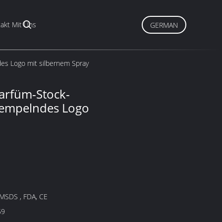
akt Mit Uns
GERMAN
es Logo mit silbernem Spray
arfüm-Stock-
stempelndes Logo
 MSDS , FDA, CE
59