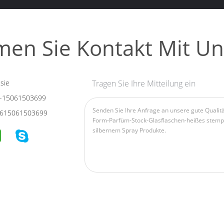
en Sie Kontakt Mit Un
sie
Tragen Sie Ihre Mitteilung ein
-15061503699
615061503699