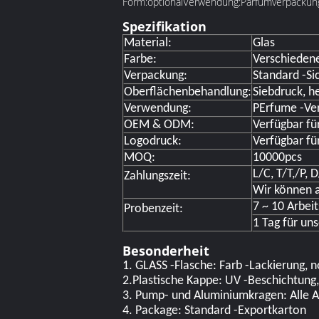
Form:
optional
Verwendung:
Parfümverpackung
Spezifikation
Material:
Glas
Farbe:
Verschiedene
Verpackung:
Standard -Si
Oberflächenbehandlung:
Siebdruck, h
Verwendung:
P
Erfume -Ve
OEM & ODM:
Verfügbar fü
Logodruck:
Verfügbar fü
MOQ:
10000pcs
L/C, T/T,/P,
Zahlungszeit:
Wir können a
7 ~ 10 Arbei
Probenzeit:
1 Tag für un
Besonderheit
1. GLASS -Flasche: Farb -Lackierung, 
2.Plastische Kappe: UV -Beschichtung,
3. Pump- und Aluminiumkragen: Alle A
4. Package: Standard -Exportkarton