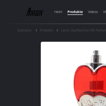
Heim
Produkte
Videos
V
Startseite
Produkte
Leere Glasflaschen Mit Parfü