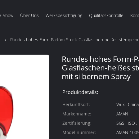
R-Show
Über Uns
Werksbesichtigung
Qualitätskontrolle
Kont
m
Rundes hohes Form-Parfüm-Stock-Glasflaschen-heißes stempelnd
Rundes hohes Form-P
Glasflaschen-heißes 
mit silbernem Spray
Produktdetails:
Herkunftsort:
Wuxi, China
Markenname:
AMAN
Zertifizierung:
SGS , ISO ,
Modellnummer:
AMAN-100