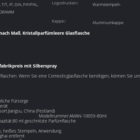
Logodrucken::
T/T, /P, D/A, PAYPAL,
Warmstempeln
-GRAMM
Kappe::
Aluminiumkappe
 nach Maß
Kristallparfümleere Glasflasche
,
abrikpreis mit Silberspray
sflaschen. Wenn Sie eine Comesticglasflasche benötigen, können Sie un
liche Fürsorge
erät
sort:
Jiangsu, China (Festland)
Modellnummer:
AMAN-10059-80ml
azität:
80 ml geschnitzte Parfümflasche
k, heißes Stempeln, Anwendung
ghai entfernt