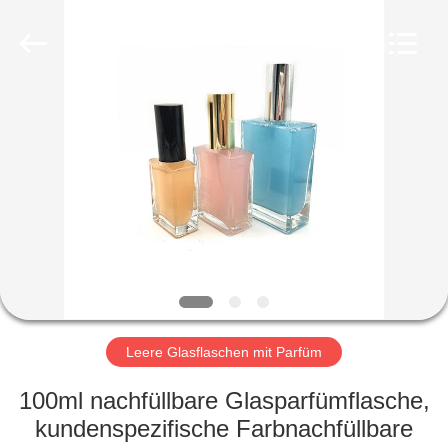
Ltd.
All
Rights
Reserved.
Developed
by
ECER
HEIM
PRODUKTE
VIDEOS
VR-
SHOW
Leere Glasflaschen mit Parfüm
ÜBER
100ml nachfüllbare Glasparfümflasche,
UNS
kundenspezifische Farbnachfüllbare