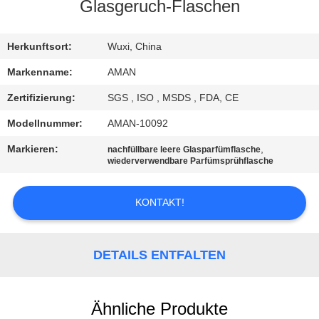
Glasgeruch-Flaschen
WERKSBESICHTIGUNG
Herkunftsort:
Wuxi, China
QUALITÄTSKONTROLLE
Markenname:
AMAN
Zertifizierung:
SGS , ISO , MSDS , FDA, CE
KONTAKT
Modellnummer:
AMAN-10092
MIT
Markieren:
,
nachfüllbare leere Glasparfümflasche
UNS
wiederverwendbare Parfümsprühflasche
KONTAKT!
NACHRICHT
FÄLLE
DETAILS ENTFALTEN
ANGEBOT
Ähnliche Produkte