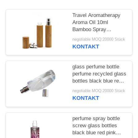
ANFORDERN
Travel Aromatherapy
SITEMAP
Aroma Oil 10ml
Bamboo Spray
Perfume Bottle With
PRIVACY
negotiable MOQ:20000 Stück
Screw Spray Cap
KONTAKT
POLICY
glass perfume bottle
perfume recycled glass
bottles black blue red
pink green cap plastic
negotiable MOQ:20000 Stück
and metal
KONTAKT
perfume spray bottle
screw glass bottles
black blue red pink