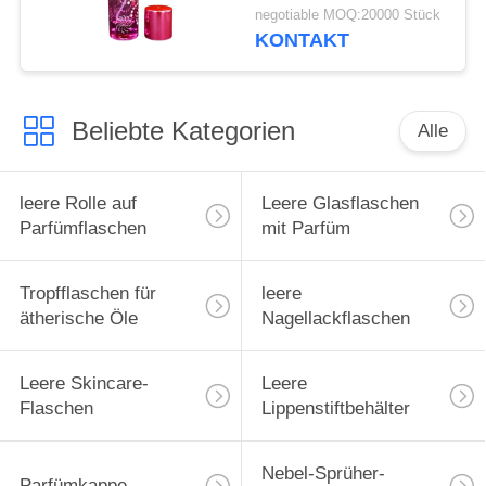
green cap plastic and
negotiable MOQ:20000 Stück
metal
KONTAKT
Beliebte Kategorien
Alle
leere Rolle auf
Leere Glasflaschen
Parfümflaschen
mit Parfüm
Tropfflaschen für
leere
ätherische Öle
Nagellackflaschen
Leere Skincare-
Leere
Flaschen
Lippenstiftbehälter
Nebel-Sprüher-
Parfümkappe