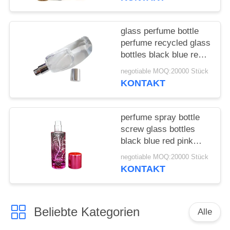
ANFORDERN
SITEMAP
glass perfume bottle
perfume recycled glass
bottles black blue red
PRIVACY
pink green cap plastic
negotiable MOQ:20000 Stück
and metal
POLICY
KONTAKT
perfume spray bottle
screw glass bottles
black blue red pink
green cap plastic and
negotiable MOQ:20000 Stück
metal
KONTAKT
Beliebte Kategorien
Alle