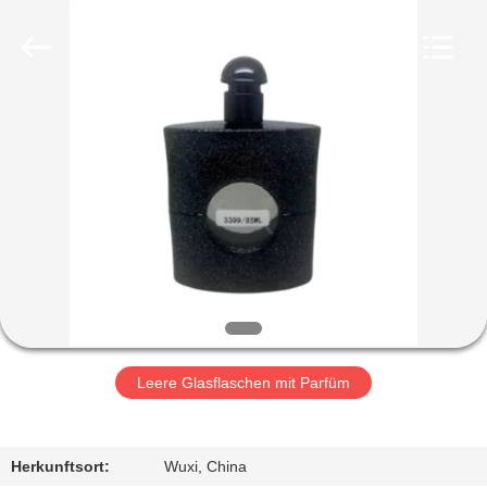
Co.,
Ltd.
All
Rights
Reserved.
Developed
by
ECER
HEIM
PRODUKTE
VIDEOS
VR-
SHOW
Leere Glasflaschen mit Parfüm
ÜBER
UNS
Herkunftsort:
Wuxi, China