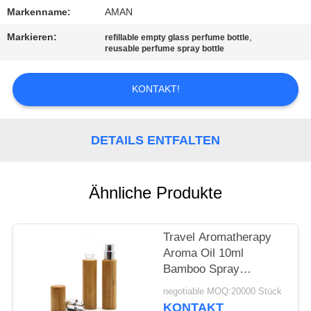
Markenname:
AMAN
WERKSBESICHTIGUNG
Markieren:
,
refillable empty glass perfume bottle
reusable perfume spray bottle
QUALITÄTSKONTROLLE
KONTAKT!
KONTAKT
MIT
DETAILS ENTFALTEN
UNS
Ähnliche Produkte
NACHRICHT
Travel Aromatherapy
FÄLLE
Aroma Oil 10ml
Bamboo Spray
Perfume Bottle With
ANGEBOT
negotiable MOQ:20000 Stück
Screw Spray Cap
KONTAKT