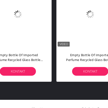
mpty Bottle Of Imported
Empty Bottle Of Import
fume Recycled Glass Bottles
Perfume Recycled Glass Bot
ck Blue Red Pink Green Cap
Black Blue Red Pink Green
lastic And Metal Roll Frog
Plastic And Metal Roll Fr
KONTAKT
KONTAKT