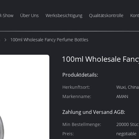
R-Show
Über Uns
Werksbesichtigung
Qualitätskontrolle
Kont
m
100ml Wholesale Fancy Perfume Bottles
100ml Wholesale Fanc
Produktdetails:
Herkunftsort:
Wuxi, China
Markenname:
AMAN
Zahlung und Versand AGB:
Min Bestellmenge:
20000 Stüc
Preis:
negotiable