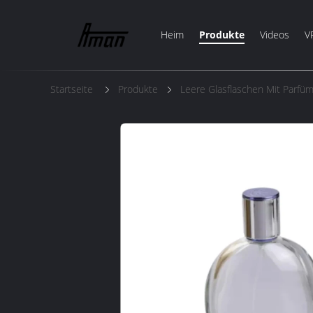
Heim
Produkte
Videos
V
Startseite
Produkte
Leere Glasflaschen Mit Parfü