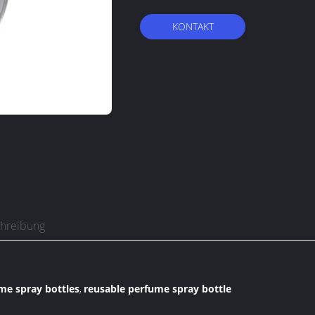
KONTAKT
chreibung
ume spray bottles
reusable perfume spray bottle
,