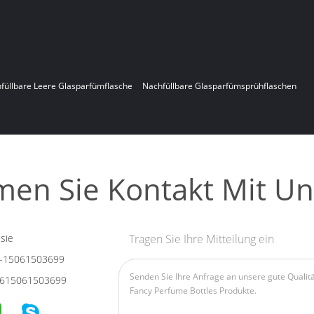
füllbare Leere Glasparfümflasche
Nachfüllbare Glasparfümsprühflaschen
en Sie Kontakt Mit Un
sie
Tragen Sie Ihre Mitteilung ein
-15061503699
615061503699