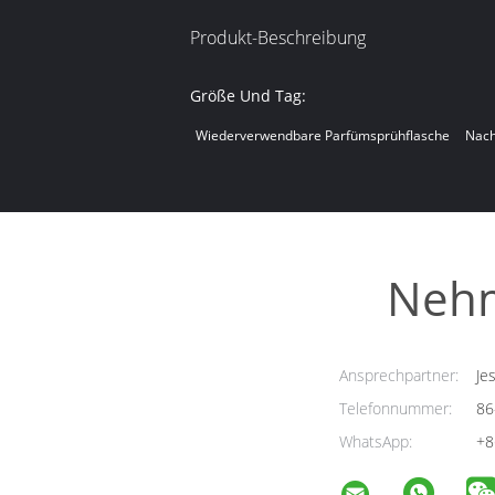
Produkt-Beschreibung
Größe Und Tag:
Wiederverwendbare Parfümsprühflasche
Nach
Nehm
Ansprechpartner:
Jes
Telefonnummer:
86
WhatsApp:
+8