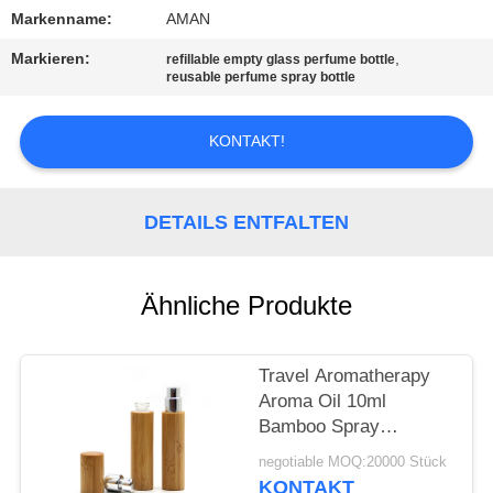
Markenname:
AMAN
WERKSBESICHTIGUNG
Markieren:
,
refillable empty glass perfume bottle
reusable perfume spray bottle
QUALITÄTSKONTROLLE
KONTAKT!
KONTAKT
MIT
DETAILS ENTFALTEN
UNS
Ähnliche Produkte
NACHRICHT
Travel Aromatherapy
FÄLLE
Aroma Oil 10ml
Bamboo Spray
Perfume Bottle With
ANGEBOT
negotiable MOQ:20000 Stück
Screw Spray Cap
KONTAKT