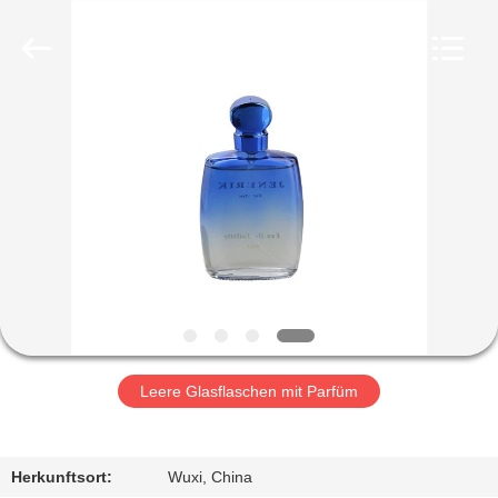
Co.,
Ltd.
All
Rights
Reserved.
Developed
by
ECER
HEIM
PRODUKTE
VIDEOS
VR-
SHOW
Leere Glasflaschen mit Parfüm
ÜBER
UNS
Herkunftsort:
Wuxi, China