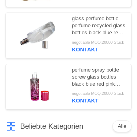
ANFORDERN
SITEMAP
glass perfume bottle
perfume recycled glass
bottles black blue red
PRIVACY
pink green cap plastic
negotiable MOQ:20000 Stück
and metal
POLICY
KONTAKT
perfume spray bottle
screw glass bottles
black blue red pink
green cap plastic and
negotiable MOQ:20000 Stück
metal
KONTAKT
Beliebte Kategorien
Alle