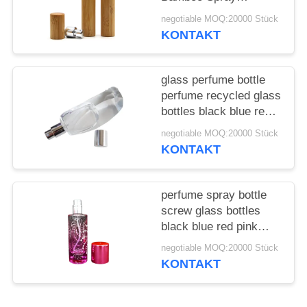
ANFORDERN
Perfume Bottle With
negotiable MOQ:20000 Stück
Screw Spray Cap
KONTAKT
SITEMAP
glass perfume bottle
PRIVACY
perfume recycled glass
POLICY
bottles black blue red
pink green cap plastic
negotiable MOQ:20000 Stück
and metal
KONTAKT
perfume spray bottle
screw glass bottles
black blue red pink
green cap plastic and
negotiable MOQ:20000 Stück
metal
KONTAKT