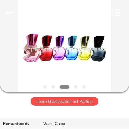
Ltd.
All
Rights
Reserved.
Developed
by
ECER
HEIM
PRODUKTE
VIDEOS
VR-
SHOW
Leere Glasflaschen mit Parfüm
ÜBER
UNS
Herkunftsort:
Wuxi, China