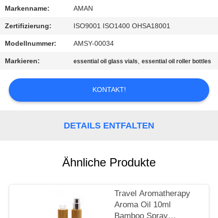
Markenname:
AMAN
WERKSBESICHTIGUNG
Zertifizierung:
ISO9001 ISO1400 OHSA18001
Modellnummer:
AMSY-00034
QUALITÄTSKONTROLLE
Markieren:
,
essential oil glass vials
essential oil roller bottles
KONTAKT
KONTAKT!
MIT
UNS
DETAILS ENTFALTEN
NACHRICHT
Ähnliche Produkte
FÄLLE
Travel Aromatherapy
ANGEBOT
Aroma Oil 10ml
Bamboo Spray