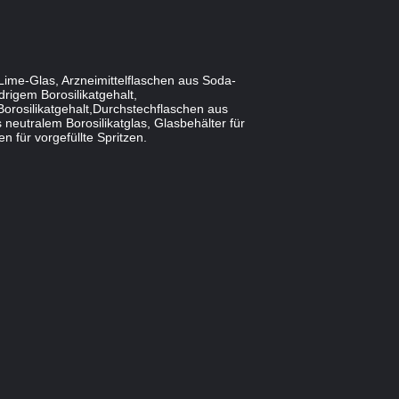
Lime-Glas, Arzneimittelflaschen aus Soda-
rigem Borosilikatgehalt,
Borosilikatgehalt,Durchstechflaschen aus
 neutralem Borosilikatglas, Glasbehälter für
 für vorgefüllte Spritzen.