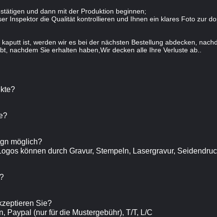
stätigen und dann mit der Produktion beginnen;
r Inspektor die Qualität kontrollieren und Ihnen ein klares Foto zur d
kaputt ist, werden wir es bei der nächsten Bestellung abdecken, nach
bt, nachdem Sie erhalten haben,Wir decken alle Ihre Verluste ab..
ukte?
e?
sign möglich?
 Logos können durch Gravur, Stempeln, Lasergravur, Seidendruck
h?
zeptieren Sie?
, Paypal (nur für die Mustergebühr), T/T, L/C