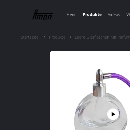
Heim
Produkte
Videos
V
Startseite
Produkte
Leere Glasflaschen Mit Parfü