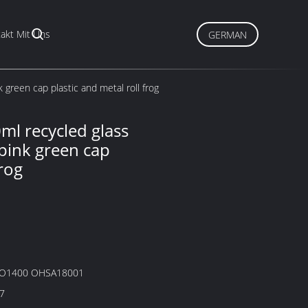
akt Mit Uns
GERMAN
 green cap plastic and metal roll frog
ml recycled glass
 pink green cap
frog
SO1400 OHSA18001
7