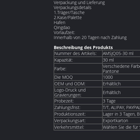
Verpackung und Lieferung
Verpackungsdetails
1.Träger/Tasche
2.Kase/Palette
Hafen
Qingdao
Vorlaufzeit:
Innerhalb von 20 Tagen nach Zahlung
Beschreibung des Produkts
Nummer des Artikels:
AMSJQ05-30 ml
Kapazität:
30 ml
Verschiedene Farbe
Farbe:
Pantone
Die MOQ
1000
OEM und ODM:
Erhältlich
Logo-Druck und
Erhältlich
Gravierungen:
Probezeit:
3 Tage
Zahlungsfrist:
T/T, ALIPAY, PAYPA
Produktionszeit:
Lager in 3 Tagen, B
Verpackungsart:
Exportkarton
Verkehrsmittel:
Wählen Sie die für