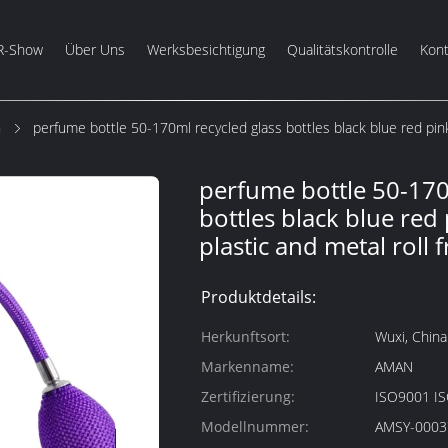
R-Show
Über Uns
Werksbesichtigung
Qualitätskontrolle
Kont
m
perfume bottle 50-170ml recycled glass bottles black blue red pink
perfume bottle 50-170
bottles black blue red
plastic and metal roll 
Produktdetails:
Herkunftsort:
Wuxi, China
Markenname:
AMAN
Zertifizierung:
ISO9001 I
Modellnummer:
AMSY-0003