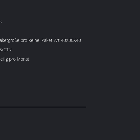
k
e pro Reihe: Paket-Art 40X30X40
CS/CTN
eilig pro Monat