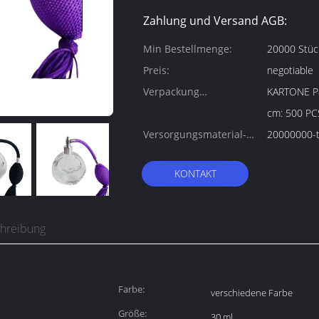
Zahlung und Versand AGB:
Min Bestellmenge:
20000 Stüc
Preis:
negotiable
Verpackung
KARTONE Paketgröß
Informationen:
cm: 500 P
Versorgungsmaterial-
20000000-t
Fähigkeit:
KONTAKT
chreibung
Farbe:
verschiedene Farbe
Größe:
30 ml