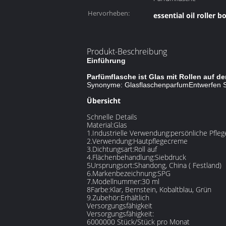
Hervorheben:
essential oil roller b
Produkt-Beschreibung
Einführung
Parfümflasche ist Glas mit Rollen auf de
Synonyme:
Glasflaschenparfum
Entwerfen S
Übersicht
Schnelle Details
Material:
Glas
1.Industrielle Verwendung:
persönliche Pfleg
2.Verwendung:
Hautpflegecreme
3.Dichtungsart:
Roll auf
4.Flächenbehandlung:
Siebdruck
5Ursprungsort:
Shandong, China ( Festland)
6.Markenbezeichnung:
SPG
7.Modellnummer:
30 ml
8Farbe:
Klar, Bernstein, Kobaltblau, Grün
9.Zubehör:
Erhältlich
Versorgungsfähigkeit
Versorgungsfähigkeit:
6000000 Stück/Stück pro Monat