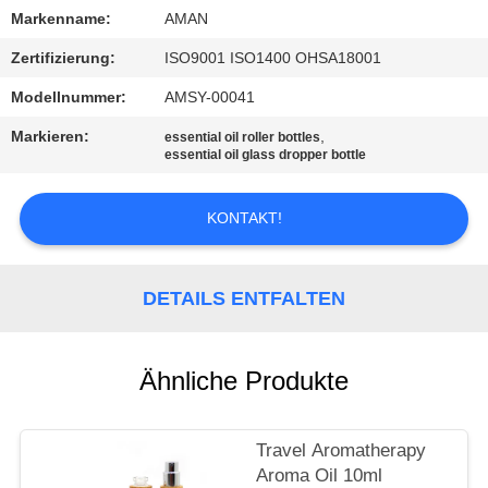
Markenname:
AMAN
WERKSBESICHTIGUNG
Zertifizierung:
ISO9001 ISO1400 OHSA18001
Modellnummer:
AMSY-00041
QUALITÄTSKONTROLLE
Markieren:
,
essential oil roller bottles
essential oil glass dropper bottle
KONTAKT
MIT
KONTAKT!
UNS
DETAILS ENTFALTEN
NACHRICHT
Ähnliche Produkte
FÄLLE
ANGEBOT
Travel Aromatherapy
Aroma Oil 10ml