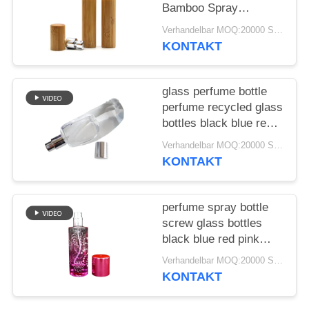
ANFORDERN
Bamboo Spray
Perfume Bottle With
Verhandelbar MOQ:20000 Stück
Screw Spray Cap
SITEMAP
KONTAKT
PRIVACY
glass perfume bottle
POLICY
perfume recycled glass
bottles black blue red
pink green cap plastic
Verhandelbar MOQ:20000 Stück
and metal
KONTAKT
perfume spray bottle
screw glass bottles
black blue red pink
green cap plastic and
Verhandelbar MOQ:20000 Stück
metal
KONTAKT