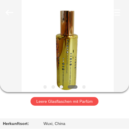
Co.,
Ltd.
All
Rights
Reserved.
Developed
by
ECER
HEIM
PRODUKTE
VIDEOS
VR-
SHOW
Leere Glasflaschen mit Parfüm
ÜBER
UNS
Herkunftsort:
Wuxi, China