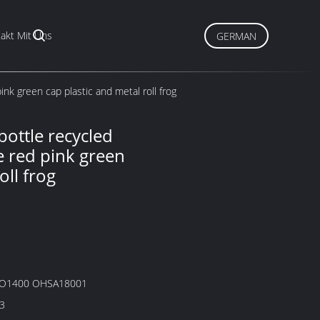
akt Mit Uns
GERMAN
nk green cap plastic and metal roll frog
ottle recycled
ue red pink green
oll frog
SO1400 OHSA18001
3