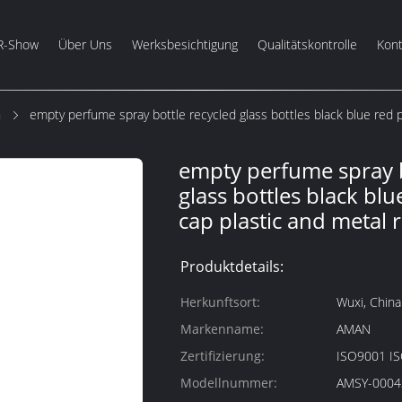
R-Show
Über Uns
Werksbesichtigung
Qualitätskontrolle
Kont
m
empty perfume spray bottle recycled glass bottles black blue red pi
empty perfume spray b
glass bottles black bl
cap plastic and metal r
Produktdetails:
Herkunftsort:
Wuxi, China
Markenname:
AMAN
Zertifizierung:
ISO9001 I
Modellnummer:
AMSY-0004