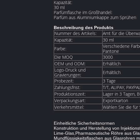
Kapazität:
30 ml
Parfümflasche im Großhandel:
Parfüm aus Aluminiumkappe zum Sprühen
Beschreibung des Produkts
Nummer des Artikels:
Amt für die Überwa
Kapazität:
30 ml
Verschiedene Farbe
Farbe:
Pantone
Die MOQ
3000
OEM und ODM:
Erhältlich
Logo-Druck und
Erhältlich
Gravierungen:
Probezeit:
3 Tage
Zahlungsfrist:
T/T, ALIPAY, PAYPA
Produktionszeit:
Lager in 3 Tagen, B
Verpackungsart:
Exportkarton
Verkehrsmittel:
Wählen Sie die für
Einheitliche Sicherheitsnormen
Konstruktion und Herstellung von Injektio
Lime-Glas,Pharmazeutische Röhre aus Glas m
Mundflüssigkeitsflaschen aus Glasrohren mi