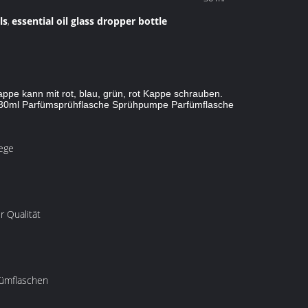
ls
essential oil glass dropper bottle
,
appe kann mit rot, blau, grün, rot Kappe schrauben.
 30ml Parfümsprühflasche Sprühpumpe Parfümflasche
lege
 Qualität
fümflaschen