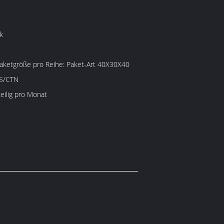
k
e pro Reihe: Paket-Art 40X30X40
CS/CTN
eilig pro Monat