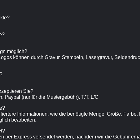
ukte?
e?
sign möglich?
 Logos können durch Gravur, Stempeln, Lasergravur, Seidendruck
h?
zeptieren Sie?
, Paypal (nur für die Mustergebühr), T/T, L/C
te?
illiertere Informationen, wie die benötigte Menge, Größe, Farbe
lich bearbeiten.
et?
gen per Express versendet werden, nachdem wir die Gebühr erh