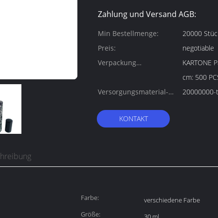
Zahlung und Versand AGB:
Min Bestellmenge:
20000 Stüc
Preis:
negotiable
Verpackung
KARTONE Paketgröß
Informationen:
cm: 500 P
Versorgungsmaterial-
20000000-t
Fähigkeit:
KONTAKT
chreibung
Farbe:
verschiedene Farbe
Größe:
30 ml