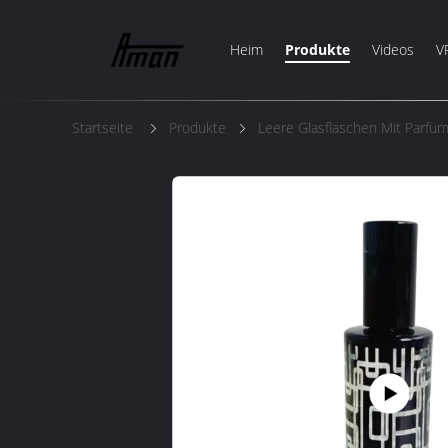
Heim
Produkte
Videos
V
Startseite
Produkte
Leere Glasflaschen Mit Parfü