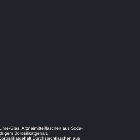
Lime-Glas, Arzneimittelflaschen aus Soda-
rigem Borosilikatgehalt,
Borosilikatgehalt,Durchstechflaschen aus