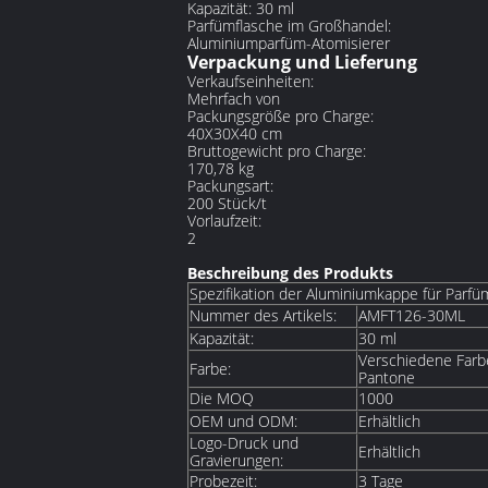
Kapazität: 30 ml
Parfümflasche im Großhandel:
Aluminiumparfüm-Atomisierer
Verpackung und Lieferung
Verkaufseinheiten:
Mehrfach von
Packungsgröße pro Charge:
40X30X40 cm
Bruttogewicht pro Charge:
170,78 kg
Packungsart:
200 Stück/t
Vorlaufzeit:
2
Beschreibung des Produkts
Spezifikation der Aluminiumkappe für Parfü
Nummer des Artikels:
AMFT126-30ML
Kapazität:
30 ml
Verschiedene Farbe
Farbe:
Pantone
Die MOQ
1000
OEM und ODM:
Erhältlich
Logo-Druck und
Erhältlich
Gravierungen:
Probezeit:
3 Tage