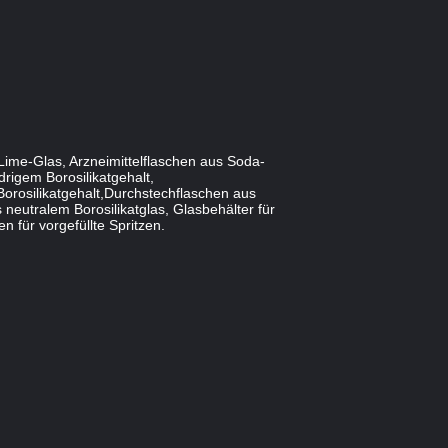
Lime-Glas, Arzneimittelflaschen aus Soda-
rigem Borosilikatgehalt,
Borosilikatgehalt,Durchstechflaschen aus
 neutralem Borosilikatglas, Glasbehälter für
 für vorgefüllte Spritzen.