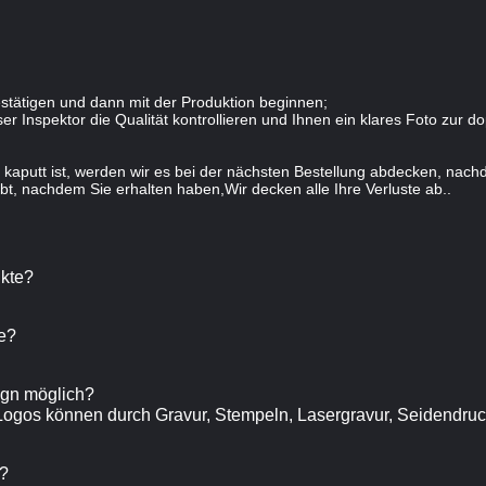
stätigen und dann mit der Produktion beginnen;
r Inspektor die Qualität kontrollieren und Ihnen ein klares Foto zur d
kaputt ist, werden wir es bei der nächsten Bestellung abdecken, nach
bt, nachdem Sie erhalten haben,Wir decken alle Ihre Verluste ab..
ukte?
e?
sign möglich?
 Logos können durch Gravur, Stempeln, Lasergravur, Seidendruck
h?