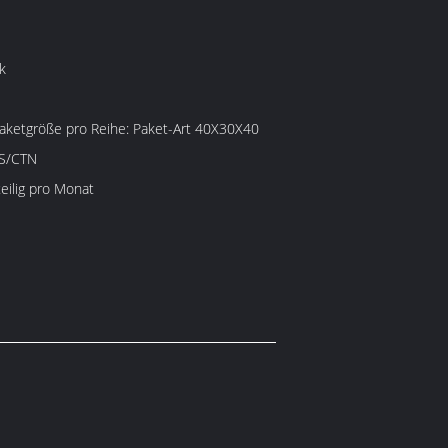
k
e pro Reihe: Paket-Art 40X30X40
CS/CTN
eilig pro Monat