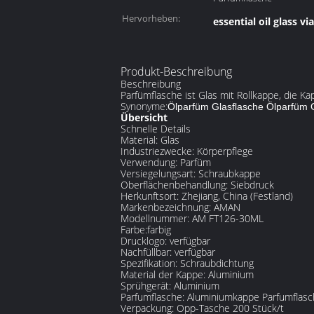
Hervorheben:
essential oil glass via
Produkt-Beschreibung
Beschreibung
Parfümflasche ist Glas mit Rollkappe, die Ka
Synonyme:
Ölparfüm Glasflasche Ölparfüm 
Übersicht
Schnelle Details
Material: Glas
Industriezwecke: Körperpflege
Verwendung: Parfüm
Versiegelungsart: Schraubkappe
Oberflächenbehandlung: Siebdruck
Herkunftsort: Zhejiang, China (Festland)
Markenbezeichnung: AMAN
Modellnummer: AM FT126-30ML
Farbe:farbig
Drucklogo: verfügbar
Nachfüllbar: verfügbar
Spezifikation: Schraubdichtung
Material der Kappe: Aluminium
Sprühgerät: Aluminium
Parfumflasche: Aluminiumkappe Parfumflas
Verpackung: Opp-Tasche 200 Stück/t