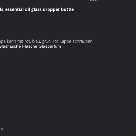
ls
essential oil glass dropper bottle
,
ppe kann mit rot, blau, grün, rot Kappe schrauben.
Glasflasche Flasche Glasparfüm
che