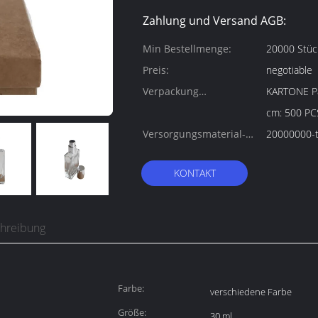
Zahlung und Versand AGB:
Min Bestellmenge:
20000 Stüc
Preis:
negotiable
Verpackung
KARTONE Paketgröß
Informationen:
cm: 500 P
Versorgungsmaterial-
20000000-t
Fähigkeit:
KONTAKT
chreibung
Farbe:
verschiedene Farbe
Größe:
30 ml