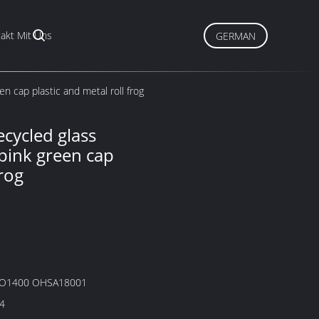
akt Mit Uns
GERMAN
en cap plastic and metal roll frog
ecycled glass
 pink green cap
frog
SO1400 OHSA18001
4