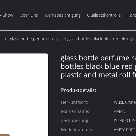
R-Show
Über Uns
Werksbesichtigung
Qualitätskontrolle
Kont
m
glass bottle perfume recycled glass bottles black blue red pink gre
glass bottle perfume r
bottles black blue red
plastic and metal roll 
Produktdetails:
Herkunftsort:
Wuxi, China
Markenname:
AMAN
Zertifizierung:
ISO9001 I
Modellnummer:
AMSY-0004