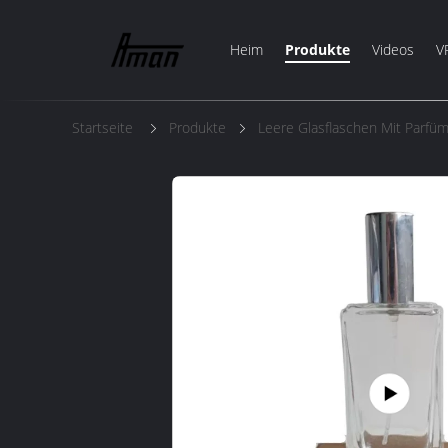
Heim
Produkte
Videos
V
Startseite
Produkte
Leere Glasflaschen Mit Parfü