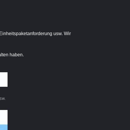
, Einheitspaketanforderung usw. Wir
alten haben.
sw.