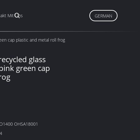
akt Mit Uns
GERMAN
een cap plastic and metal roll frog
recycled glass
 pink green cap
frog
SO1400 OHSA18001
4