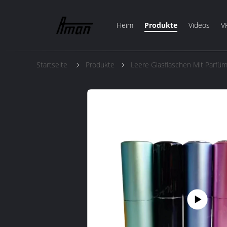
Heim
Produkte
Videos
V
Startseite
Produkte
Leere Glasflaschen Mit Parfü