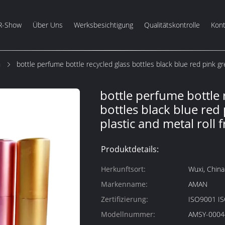
R-Show
Über Uns
Werksbesichtigung
Qualitätskontrolle
Kont
m
bottle perfume bottle recycled glass bottles black blue red pink gr
bottle perfume bottle 
bottles black blue red
plastic and metal roll 
Produktdetails:
Herkunftsort:
Wuxi, China
Markenname:
AMAN
Zertifizierung:
ISO9001 I
Modellnummer:
AMSY-0004