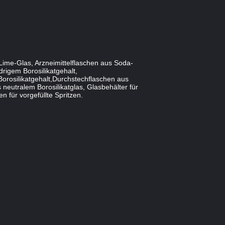
Lime-Glas, Arzneimittelflaschen aus Soda-
rigem Borosilikatgehalt,
Borosilikatgehalt,Durchstechflaschen aus
 neutralem Borosilikatglas, Glasbehälter für
 für vorgefüllte Spritzen.