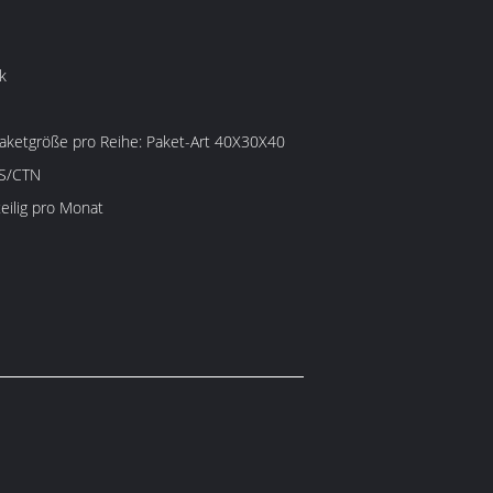
k
e pro Reihe: Paket-Art 40X30X40
CS/CTN
eilig pro Monat