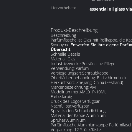
Hervorheben:
essential oil glass via
Produkt-Beschreibung
Beschreibung
Parfümflasche ist Glas mit Rollkappe, die Ka
Synonyme:
Entwerfen Sie Ihre eigene Parfü
Übersicht
Schnelle Details
Material: Glas
Industriezwecke:Persönliche Pflege
Verwendung: Parfum
Versiegelungsart:Schraubkappe
Oberflächenbehandlung: Bildschirmdruck
Herkunftsort: Zhejiang, China (Festland)
Markenbezeichnung: AM
Modellnummer:AML01P-10ML
Farbe:farbig
Druck des Logos:verfügbar
Nachfüllbar:verfügbar
Spezifikation:Schraubdichtung
Material der Kappe:Aluminium
Sprüher:Aluminium
Parfümflasche:Aluminiumkappe Parfümflasc
Verpackung: 12 Stück/Kiste