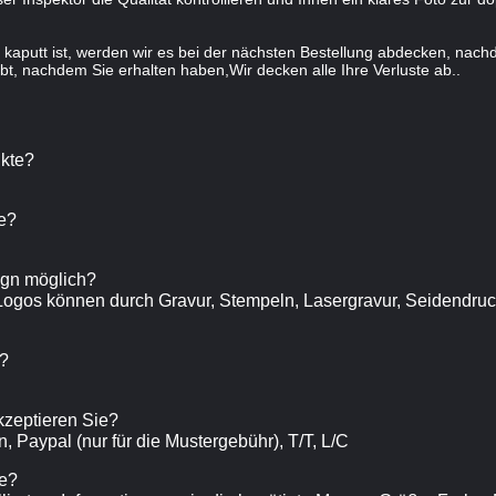
kaputt ist, werden wir es bei der nächsten Bestellung abdecken, nach
bt, nachdem Sie erhalten haben,Wir decken alle Ihre Verluste ab..
ukte?
e?
sign möglich?
 Logos können durch Gravur, Stempeln, Lasergravur, Seidendruck
h?
zeptieren Sie?
, Paypal (nur für die Mustergebühr), T/T, L/C
te?