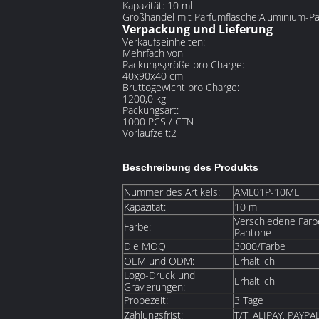
Kapazität: 10 ml
Großhandel mit Parfümflasche:Aluminium-Pa
Verpackung und Lieferung
Verkaufseinheiten:
Mehrfach von
Packungsgröße pro Charge:
40x90x40 cm
Bruttogewicht pro Charge:
1200,0 kg
Packungsart:
1000 PCS / CTN
Vorlaufzeit:2
Beschreibung des Produkts
Nummer des Artikels:
AML01P-10ML
Kapazität:
10 ml
Verschiedene Farbe
Farbe:
Pantone
Die MOQ
3000/Farbe
OEM und ODM:
Erhältlich
Logo-Druck und
Erhältlich
Gravierungen:
Probezeit:
3 Tage
Zahlungsfrist:
T/T, ALIPAY, PAYPA