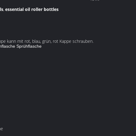
ls
essential oil roller bottles
,
ppe kann mit rot, blau, grün, rot Kappe schrauben.
mflasche Sprühflasche
he