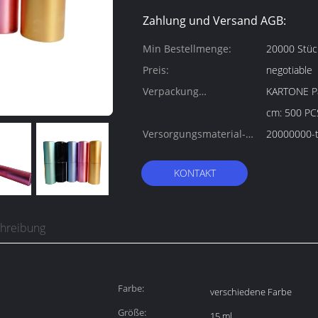
Zahlung und Versand AGB:
Min Bestellmenge:
20000 Stüc
Preis:
negotiable
Verpackung
KARTONE Paketgröß
Informationen:
cm: 500 P
Versorgungsmaterial-
20000000-t
Fähigkeit:
KONTAKT
chreibung
Farbe:
verschiedene Farbe
Größe:
15 ml