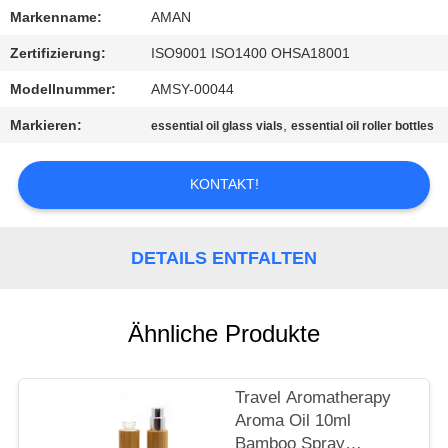
Markenname:
AMAN
WERKSBESICHTIGUNG
Zertifizierung:
ISO9001 ISO1400 OHSA18001
Modellnummer:
AMSY-00044
QUALITÄTSKONTROLLE
Markieren:
,
essential oil glass vials
essential oil roller bottles
KONTAKT
KONTAKT!
MIT
UNS
DETAILS ENTFALTEN
NACHRICHT
Ähnliche Produkte
FÄLLE
Travel Aromatherapy
ANGEBOT
Aroma Oil 10ml
Bamboo Spray