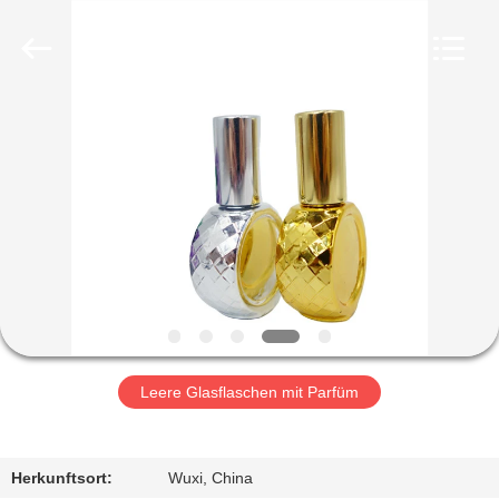
Co.,
Ltd.
All
Rights
Reserved.
Developed
by
ECER
HEIM
PRODUKTE
VIDEOS
VR-
SHOW
Leere Glasflaschen mit Parfüm
ÜBER
UNS
Herkunftsort:
Wuxi, China