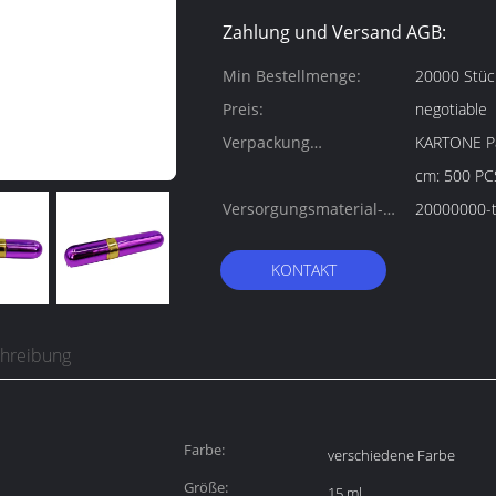
Zahlung und Versand AGB:
Min Bestellmenge:
20000 Stüc
Preis:
negotiable
Verpackung
KARTONE Paketgröß
Informationen:
cm: 500 P
Versorgungsmaterial-
20000000-t
Fähigkeit:
KONTAKT
chreibung
Farbe:
verschiedene Farbe
Größe:
15 ml