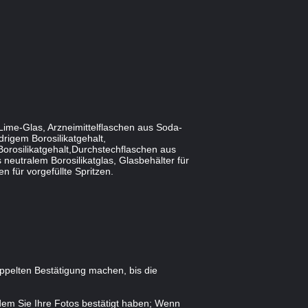
Lime-Glas, Arzneimittelflaschen aus Soda-
rigem Borosilikatgehalt,
Borosilikatgehalt,Durchstechflaschen aus
 neutralem Borosilikatglas, Glasbehälter für
 für vorgefüllte Spritzen.
oppelten Bestätigung machen, bis die
dem Sie Ihre Fotos bestätigt haben; Wenn