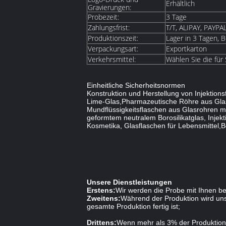
Erhältlich
Gravierungen:
Probezeit:
3 Tage
Zahlungsfrist:
T/T, ALIPAY, PAYPA
Produktionszeit:
Lager in 3 Tagen, B
Verpackungsart:
Exportkarton
Verkehrsmittel:
Wählen Sie die für
Einheitliche Sicherheitsnormen
Konstruktion und Herstellung von Injektio
Lime-Glas,Pharmazeutische Röhre aus Glas m
Mundflüssigkeitsflaschen aus Glasrohren mi
geformtem neutralem Borosilikatglas, Injekt
Kosmetika, Glasflaschen für Lebensmittel,Bo
Unsere Dienstleistungen
Erstens:
Wir werden die Probe mit Ihnen be
Zweitens:
Während der Produktion wird unse
gesamte Produktion fertig ist;
Drittens:
Wenn mehr als 3% der Produktion 