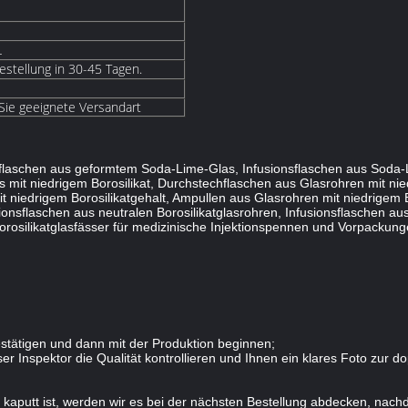
L
estellung in 30-45 Tagen.
 Sie geeignete Versandart
nsflaschen aus geformtem Soda-Lime-Glas, Infusionsflaschen aus Soda-
it niedrigem Borosilikat, Durchstechflaschen aus Glasrohren mit nied
t niedrigem Borosilikatgehalt, Ampullen aus Glasrohren mit niedrigem 
ionsflaschen aus neutralen Borosilikatglasrohren, Infusionsflaschen aus
rosilikatglasfässer für medizinische Injektionspennen und Vorpackungen
stätigen und dann mit der Produktion beginnen;
r Inspektor die Qualität kontrollieren und Ihnen ein klares Foto zur d
kaputt ist, werden wir es bei der nächsten Bestellung abdecken, nach