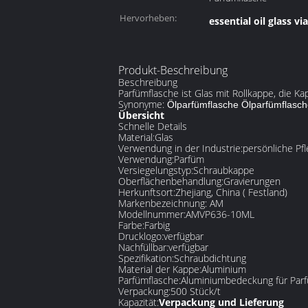
Hervorheben:
essential oil glass via
Produkt-Beschreibung
Beschreibung
Parfümflasche ist Glas mit Rollkappe, die Ka
Synonyme:
Ölparfümflasche Ölparfümflasch
Übersicht
Schnelle Details
Material:
Glas
Verwendung in der Industrie:
persönliche Pf
Verwendung:
Parfüm
Versiegelungstyp:
Schraubkappe
Oberflächenbehandlung:
Gravierungen
Herkunftsort:
Zhejiang, China ( Festland)
Markenbezeichnung: AM
Modellnummer:
AMVP636-10ML
Farbe:
Farbig
Drucklogo:
verfügbar
Nachfüllbar:
verfügbar
Spezifikation:
Schraubdichtung
Material der Kappe:
Aluminium
Parfümflasche:
Aluminiumbedeckung für Par
Verpackung:
500 Stück/t
Kapazität:
Verpackung und Lieferung