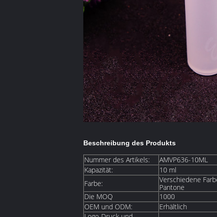
Beschreibung des Produkts
Nummer des Artikels:
AMVP636-10ML
Kapazität:
10 ml
Verschiedene Farbe
Farbe:
Pantone
Die MOQ
1000
OEM und ODM:
Erhältlich
Logo-Druck und