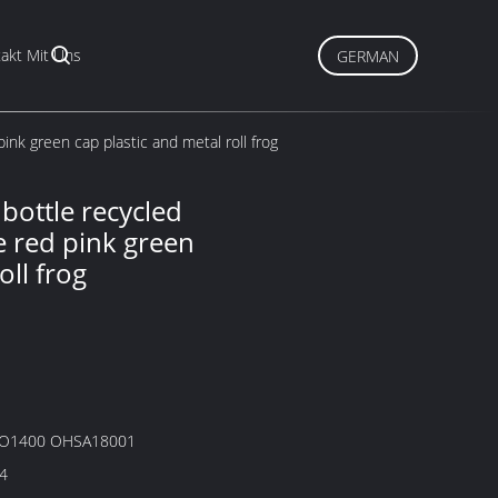
akt Mit Uns
GERMAN
ink green cap plastic and metal roll frog
bottle recycled
ue red pink green
oll frog
SO1400 OHSA18001
4