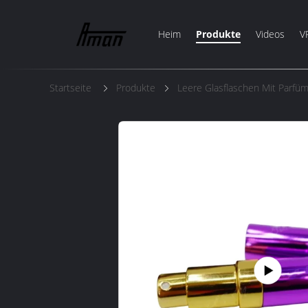
Heim
Produkte
Videos
V
Startseite
Produkte
Leere Glasflaschen Mit Parfü