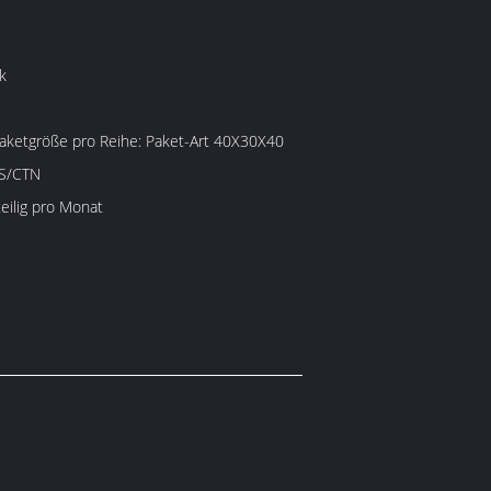
k
e pro Reihe: Paket-Art 40X30X40
CS/CTN
eilig pro Monat