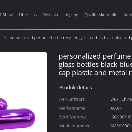
R-Show
Über Uns
Werksbesichtigung
Qualitätskontrolle
Kont
m
personalized perfume bottle recycled glass bottles black blue red p
personalized perfume 
glass bottles black bl
cap plastic and metal r
Produktdetails:
Herkunftsort:
Wuxi, China
Markenname:
AMAN
Zertifizierung:
ISO9001 I
Modellnummer:
AMSY-0004