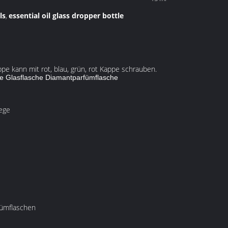
ls
essential oil glass dropper bottle
,
ppe kann mit rot, blau, grün, rot Kappe schrauben.
e Glasflasche Diamantparfümflasche
lege
fümflaschen