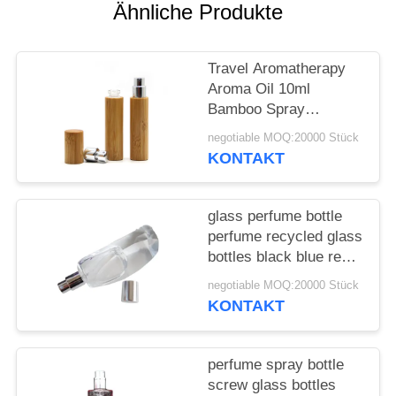
ANFORDERN
Ähnliche Produkte
SITEMAP
Travel Aromatherapy
Aroma Oil 10ml
PRIVACY
Bamboo Spray
Perfume Bottle With
POLICY
negotiable MOQ:20000 Stück
Screw Spray Cap
KONTAKT
glass perfume bottle
perfume recycled glass
bottles black blue red
pink green cap plastic
negotiable MOQ:20000 Stück
and metal
KONTAKT
perfume spray bottle
screw glass bottles