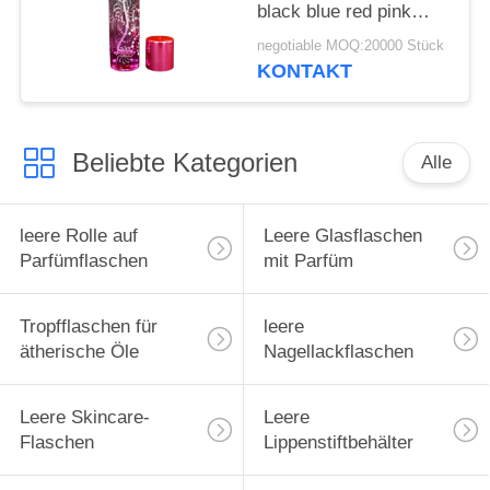
black blue red pink
green cap plastic and
negotiable MOQ:20000 Stück
metal
KONTAKT
Beliebte Kategorien
Alle
leere Rolle auf
Leere Glasflaschen
Parfümflaschen
mit Parfüm
Tropfflaschen für
leere
ätherische Öle
Nagellackflaschen
Leere Skincare-
Leere
Flaschen
Lippenstiftbehälter