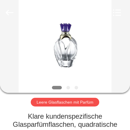
Ltd.
All
Rights
Reserved.
Developed
by
ECER
HEIM
PRODUKTE
VIDEOS
VR-
SHOW
Leere Glasflaschen mit Parfüm
ÜBER
Klare kundenspezifische
UNS
Glasparfümflaschen, quadratische