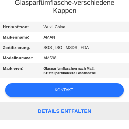
Glasparfümflasche-verschiedene
WERKSBESICHTIGUNG
Kappen
QUALITÄTSKONTROLLE
Herkunftsort:
Wuxi, China
Markenname:
AMAN
KONTAKT
Zertifizierung:
SGS , ISO , MSDS , FDA
MIT
Modellnummer:
AM598
UNS
Markieren:
,
Glasparfümflaschen nach Maß
Kristallparfümleere Glasflasche
NACHRICHT
KONTAKT!
FÄLLE
DETAILS ENTFALTEN
ANGEBOT