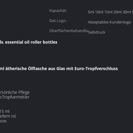
Kapazität:
5ml 10ml 15ml 20ml 30ml 
Das Logo:
Akzeptables Kundenlogo
Oberflächenbehandlung:
Siebdruck
ls
essential oil roller bottles
,
ml ätherische Ölflasche aus Glas mit Euro-Tropfverschluss
rsönliche Pflege
p:
Tropfvermittler
15 ml
ellem Iol
usw.