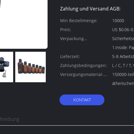
Zahlung und Versand AGB:
Min Bestellmenge:
10000
Preis:
US $0.06-0
Verpackung
Sicherheit
Informationen:
1.Inside: Pa
Lieferzeit:
5-8 Arbeits
Zahlungsbedingungen:
L / C, T / T
Versorgungsmaterial-
150000-teil
Fähigkeit:
ätherischen
KONTAKT
chreibung