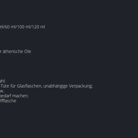
ml/60 ml/100 ml/120 ml
r ätherische Öle
hl:
-Tüte für Glasflaschen, unabhängige Verpackung;
sw.
bedarf machen.
ffflasche