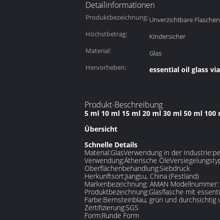
Detailinformationen
Produktbezeichnung:
Unverzichtbare Flaschen
Höchstbetrag:
Kindersicher
Material:
Glas
Hervorheben:
essential oil glass via
Produkt-Beschreibung
5 ml 10 ml 15 ml 20 ml 30 ml 50 ml 100 
Übersicht
Schnelle Details
Material:
Glas
Verwendung in der Industrie:
pe
Verwendung:
Ätherische Öle
Versiegelungsty
Oberflächenbehandlung:
Siebdruck
Herkunftsort:
Jiangsu, China (Festland)
Markenbezeichnung: AMAN Modellnummer:
Produktbezeichnung:
Glasflasche mit essenti
Farbe:
Bernsteinblau, grün und durchsichtig 
Zertifizierung:
SGS
Form:
Runde Form