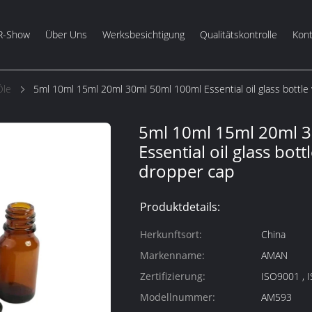
R-Show
Über Uns
Werksbesichtigung
Qualitätskontrolle
Kont
Öle
5ml 10ml 15ml 20ml 30ml 50ml 100ml Essential oil glass bottle
5ml 10ml 15ml 20ml 
Essential oil glass bott
dropper cap
Produktdetails:
Herkunftsort:
China
Markenname:
AMAN
Zertifizierung:
Modellnummer:
AM593