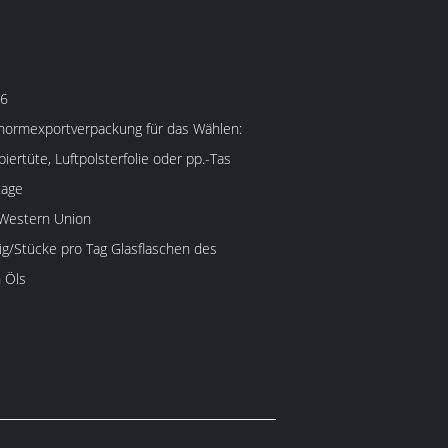
.6
snormexportverpackung für das Wählen:
piertüte, Luftpolsterfolie oder pp.-Tas
tage
, Western Union
ig/Stücke pro Tag Glasflaschen des
 Öls