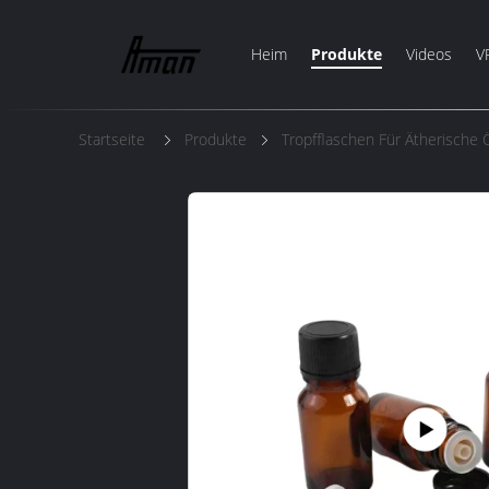
Heim
Produkte
Videos
V
Startseite
Produkte
Tropfflaschen Für Ätherische 