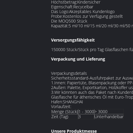
Höchstbetrag:
Kindersicher
Eigenschaft:
Recycelbar
Das Logo:
Akzeptables Kundenlogo
Probe:
Kostenlos zur Verfügung gestellt
Die MOQ
500 Stück
Kapazität:
5 ml/10 ml/15 ml/20 ml/30 ml/50 
Versorgungsfähigkeit
150000 Stück/Stück pro Tag Glasflaschen fü
Verpackung und Lieferung
Verpackungsdetails
Sicherheitsstandard-Ausfuhrpaket zur Auswa
1.Innen: Papiertüte, Blasenpackung oder PP
2Außen: Palette, Exportkarton, Holzkoffer u
3.Wir könnten auch das Paket nach Kunden
Glasflasche für ätherisches Öl mit Euro-Trop
Hafen:SHANGHAI
Vorlaufzeit:
Menge (Stück)
1 - 3000
> 3000
Zeit (Tag)
3
Unterhandelbar
Unsere Produktmesse