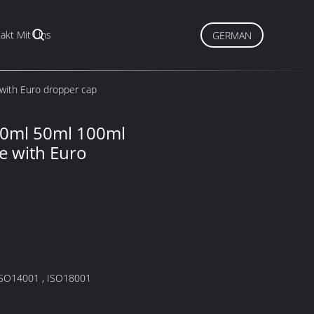
akt Mit Uns
GERMAN
 with Euro dropper cap
30ml 50ml 100ml
le with Euro
ISO9001 , ISO14001 , ISO18001