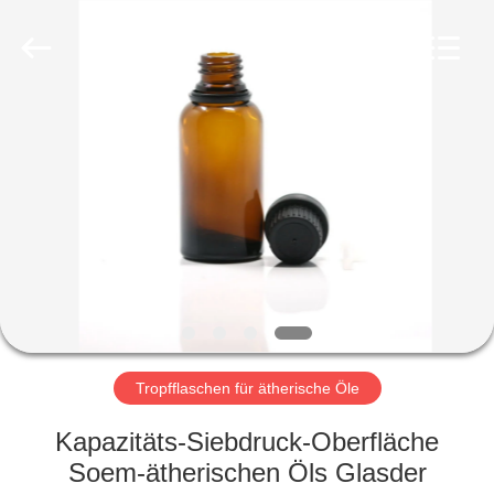
Ltd.
All
Rights
Reserved.
Developed
by
ECER
HEIM
PRODUKTE
VIDEOS
VR-
SHOW
Tropfflaschen für ätherische Öle
ÜBER
Kapazitäts-Siebdruck-Oberfläche
UNS
Soem-ätherischen Öls Glasder