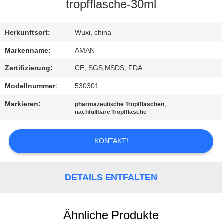
tropfflasche-30ml
WERKSBESICHTIGUNG
Herkunftsort:
Wuxi, china
QUALITÄTSKONTROLLE
Markenname:
AMAN
Zertifizierung:
CE, SGS,MSDS, FDA
KONTAKT
Modellnummer:
530301
MIT
Markieren:
,
pharmazeutische Tropfflaschen
UNS
nachfüllbare Tropfflasche
KONTAKT!
NACHRICHT
FÄLLE
DETAILS ENTFALTEN
ANGEBOT
Ähnliche Produkte