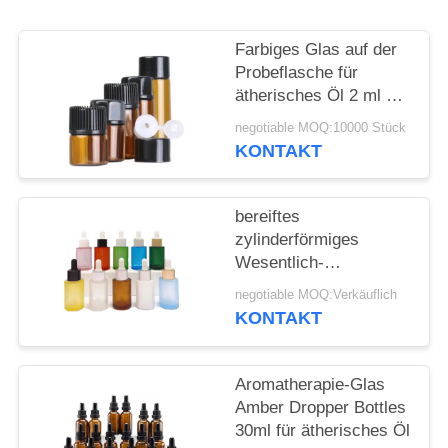
ANFORDERN
Farbiges Glas auf der
SITEMAP
Probeflasche für
ätherisches Öl 2 ml 3
ml 5 ml
PRIVACY
negotiable MOQ:10000 Stück
KONTAKT
POLICY
bereiftes
zylinderförmiges
Wesentlich-
kosmetisches flaches
negotiable MOQ:Verkäuflich
Schulter-
KONTAKT
Glasätherisches Öl der
Tropfflasche-30ml
Aromatherapie-Glas
Amber Dropper Bottles
30ml für ätherisches Öl