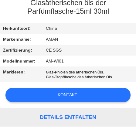
Glasätherischen öls der
WERKSBESICHTIGUNG
Parfümflasche-15ml 30ml
QUALITÄTSKONTROLLE
Herkunftsort:
China
Markenname:
AMAN
KONTAKT
Zertifizierung:
CE SGS
MIT
Modellnummer:
AM-WI01
UNS
Markieren:
,
Glas-Phiolen des ätherischen Öls
Glas-Tropfflasche des ätherischen Öls
NACHRICHT
KONTAKT!
FÄLLE
DETAILS ENTFALTEN
ANGEBOT