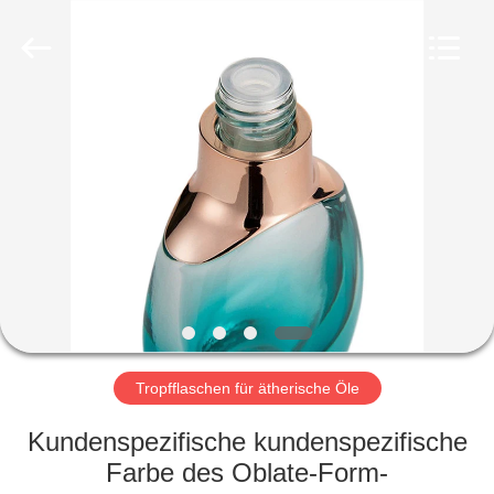
Ltd.
All
Rights
Reserved.
Developed
by
ECER
HEIM
PRODUKTE
VIDEOS
VR-
SHOW
Tropfflaschen für ätherische Öle
ÜBER
Kundenspezifische kundenspezifische
UNS
Farbe des Oblate-Form-