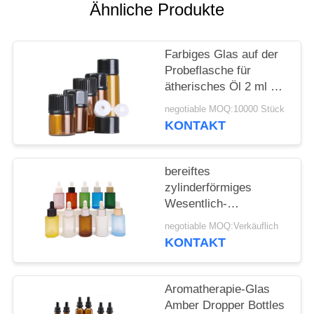
ANFORDERN
Ähnliche Produkte
SITEMAP
Farbiges Glas auf der
Probeflasche für
PRIVACY
ätherisches Öl 2 ml 3
ml 5 ml
POLICY
negotiable MOQ:10000 Stück
KONTAKT
bereiftes
zylinderförmiges
Wesentlich-
kosmetisches flaches
negotiable MOQ:Verkäuflich
Schulter-
KONTAKT
Glasätherisches Öl der
Tropfflasche-30ml
Aromatherapie-Glas
Amber Dropper Bottles