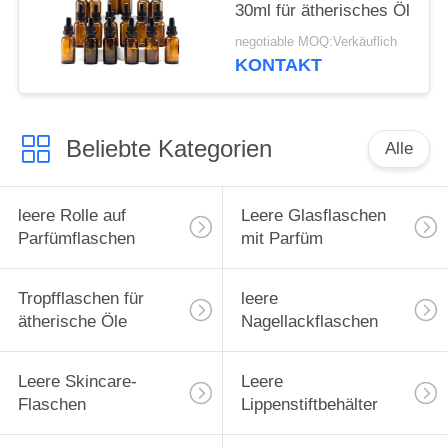
30ml für ätherisches Öl
negotiable MOQ:Verkäuflich
KONTAKT
Beliebte Kategorien
Alle
leere Rolle auf
Leere Glasflaschen
Parfümflaschen
mit Parfüm
Tropfflaschen für
leere
ätherische Öle
Nagellackflaschen
Leere Skincare-
Leere
Flaschen
Lippenstiftbehälter